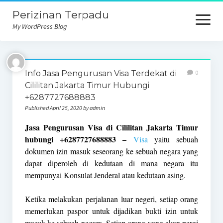
Perizinan Terpadu
open
menu
My WordPress Blog
Info Jasa Pengurusan Visa Terdekat di
0
Cililitan Jakarta Timur Hubungi
+6287727688883
Published April 25, 2020 by admin
Jasa Pengurusan Visa di Cililitan Jakarta Timur
hubungi +6287727688883 –
Visa
yaitu sebuah
dokumen izin masuk seseorang ke sebuah negara yang
dapat diperoleh di kedutaan di mana negara itu
mempunyai Konsulat Jenderal atau kedutaan asing.
Ketika melakukan perjalanan luar negeri, setiap orang
memerlukan paspor untuk dijadikan bukti izin untuk
masuk ke sebuah negara. Setiap orang yang akan pergi