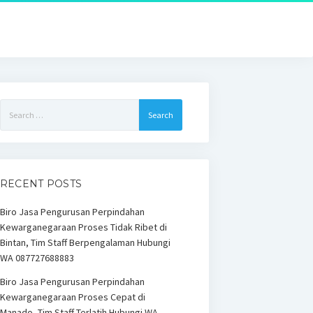
Search
for:
RECENT POSTS
Biro Jasa Pengurusan Perpindahan
Kewarganegaraan Proses Tidak Ribet di
Bintan, Tim Staff Berpengalaman Hubungi
WA 087727688883
Biro Jasa Pengurusan Perpindahan
Kewarganegaraan Proses Cepat di
Manado, Tim Staff Terlatih Hubungi WA