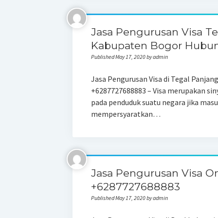
Jasa Pengurusan Visa Te
Kabupaten Bogor Hubu
Published May 17, 2020 by admin
Jasa Pengurusan Visa di Tegal Panja
+6287727688883 – Visa merupakan siny
pada penduduk suatu negara jika masu
mempersyaratkan…
Jasa Pengurusan Visa On
+6287727688883
Published May 17, 2020 by admin