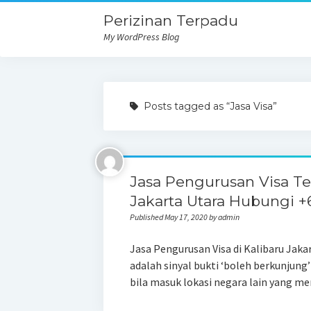
Perizinan Terpadu
My WordPress Blog
Posts tagged as “Jasa Visa”
Jasa Pengurusan Visa Te
Jakarta Utara Hubungi 
Published May 17, 2020 by admin
Jasa Pengurusan Visa di Kalibaru Jaka
adalah sinyal bukti ‘boleh berkunjung
bila masuk lokasi negara lain yang 