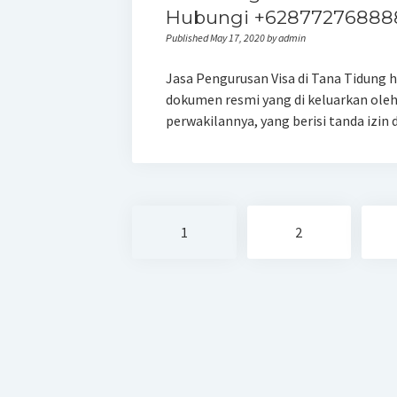
Hubungi +62877276888
Published May 17, 2020 by admin
Jasa Pengurusan Visa di Tana Tidung 
dokumen resmi yang di keluarkan oleh
perwakilannya, yang berisi tanda izi
Posts
1
2
pagination