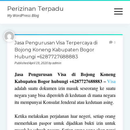
Perizinan Terpadu
open
menu
My WordPress Blog
Jasa Pengurusan Visa Terpercaya di
0
Bojong Koneng Kabupaten Bogor
Hubungi +6287727688883
Published April 19, 2020 by admin
Jasa Pengurusan Visa di Bojong Koneng
Kabupaten Bogor hubungi +6287727688883 –
Visa
adalah suatu dokumen izin masuk seseorang ke suatu
negara yang bisa diperoleh di kedutaan di mana negara
itu mempunyai Konsulat Jenderal atau kedutaan asing.
Ketika melakukan perjalanan luar negeri, setiap orang
memerlukan paspor untuk dijadikan bukti izin untuk
masuk ke sebuah negara. Setiap orang yang akan pergi