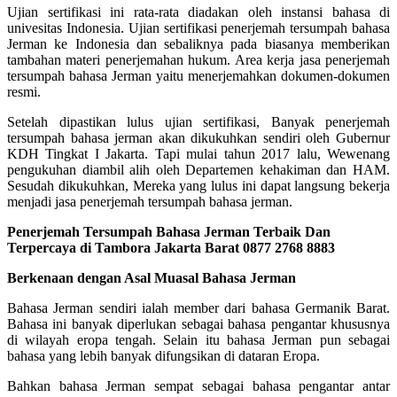
Ujian sertifikasi ini rata-rata diadakan oleh instansi bahasa di
univesitas Indonesia. Ujian sertifikasi penerjemah tersumpah bahasa
Jerman ke Indonesia dan sebaliknya pada biasanya memberikan
tambahan materi penerjemahan hukum. Area kerja jasa penerjemah
tersumpah bahasa Jerman yaitu menerjemahkan dokumen-dokumen
resmi.
Setelah dipastikan lulus ujian sertifikasi, Banyak penerjemah
tersumpah bahasa jerman akan dikukuhkan sendiri oleh Gubernur
KDH Tingkat I Jakarta. Tapi mulai tahun 2017 lalu, Wewenang
pengukuhan diambil alih oleh Departemen kehakiman dan HAM.
Sesudah dikukuhkan, Mereka yang lulus ini dapat langsung bekerja
menjadi jasa penerjemah tersumpah bahasa jerman.
Penerjemah Tersumpah Bahasa Jerman Terbaik Dan
Terpercaya di Tambora Jakarta Barat 0877 2768 8883
Berkenaan dengan Asal Muasal Bahasa Jerman
Bahasa Jerman sendiri ialah member dari bahasa Germanik Barat.
Bahasa ini banyak diperlukan sebagai bahasa pengantar khususnya
di wilayah eropa tengah. Selain itu bahasa Jerman pun sebagai
bahasa yang lebih banyak difungsikan di dataran Eropa.
Bahkan bahasa Jerman sempat sebagai bahasa pengantar antar