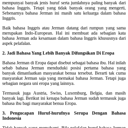
mempunyai banyak jenis huruf serta jumlahnya paling banyak dari
bahasa Inggris. Tetapi yang tidak banyak orang yang mengerti,
Sebenarnya bahasa Jerman ini masih satu keluarga dalam bahasa
Inggris.
Baik bahasa Inggris atau Jerman datang dari rumpun yang sama
merupakan Indo-European. Hal ini membuat ada sebagian kata
bahasa Jerman ada kesamaan dalam bahasa Inggris khususnya dari
aspek pelafalan.
2. Jadi Bahasa Yang Lebih Banyak Difungsikan Di Eropa
Bahasa Jerman di Eropa dapat disebut sebagai bahasa ibu. Hal inilah
sebab bahasa Jerman menduduki posisi pertama bahasa yang
banyak dimanfaatkan masyarakat benua tersebut. Berarti tak cuma
masyarakat Jerman saja yang memakai bahasa Jerman. Tetapi juga
sebagian negara uni eropa yang lainnya.
Termasuk juga Austria, Swiss, Luxemburg, Belgia, dan masih
banyak lagi. Berikut ini kenapa bahasa Jerman sudah termasuk juga
bahasa ibu bagi masyarakat benua Eropa.
3. Pengucapan Huruf-hurufnya Serupa Dengan Bahasa
Indonesia
Tidak banyak yang memahami, Bila pelafalan huruf bahasa Jerman