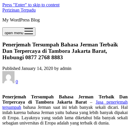
Press "Enter" to skip to content
Perizinan Terpadu
My WordPress Blog
open menu
Penerjemah Tersumpah Bahasa Jerman Terbaik
Dan Terpercaya di Tambora Jakarta Barat,
Hubungi 0877 2768 8883
Published January 14, 2020 by admin
0
Penerjemah Tersumpah Bahasa Jerman Terbaik Dan
Terpercaya di Tambora Jakarta Barat
–
Jasa penerjemah
tersumpah
bahasa Jerman saat ini telah banyak sekali dicari. Hal
inilah karena bahasa Jerman yaitu bahasa yang lebih banyak dipakai
di Eropa. Layaknya yang sudah lama diketahui bila banyak sekali
sebagian universitas di Eropa adalah yang terbaik di dunia.