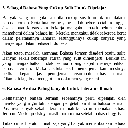
5. Sebagai Bahasa Yang Cukup Sulit Untuk Dipelajari
Banyak yang mengaku apabila cukup susah untuk mendalami
bahasa Jerman. Serta buat orang yang sudah beberapa tahun tinggal
disana buat kursus dan bekerja mengakui masih belum cukup
memahami dalam bahasa ini. Mereka mengakui tidak seberapa berat
dalam pelafalannya lantaran sesungguhnya cukup banyak yang
menyerupai dalam bahasa Indonesia.
Akan tetapi masalah grammar, Bahasa Jerman disadari begitu sulit.
Banyak sekali beberapa aturan yang sulit dimengerti. Berikut ini
yang mengakibatkan tidak semua orang dapat menerjemahkan
bahasa Jerman. Maka apabila soal menterjemahkan mestinya
berikan kepada jasa penerjemah tersumpah bahasa Jerman.
Ditambah lagi buat mengartikan dokumen yang resmi.
6. Bahasa Ke dua Paling banyak Untuk Literatur Ilmiah
Kelihatannya bahasa Jerman sebenarnya perlu dipelajari oleh
mereka yang ingin tahu dengan pengetahuan ilmu bahasa Jerman.
Pasalnya banyak sekali literatur ilmiah ketika ini memakai bahasa
Jerman. Meski, posisinya masih nomor dua setelah bahasa Inggris.
Tidak cuma literatur ilmiah saja yang banyak memanfaatkan bahasa