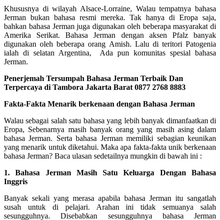
Khususnya di wilayah Alsace-Lorraine, Walau tempatnya bahasa
Jerman bukan bahasa resmi mereka. Tak hanya di Eropa saja,
bahkan bahasa Jerman juga digunakan oleh beberapa masyarakat di
Amerika Serikat. Bahasa Jerman dengan aksen Pfalz banyak
digunakan oleh beberapa orang Amish. Lalu di teritori Patogenia
ialah di selatan Argentina, Ada pun komunitas spesial bahasa
Jerman.
Penerjemah Tersumpah Bahasa Jerman Terbaik Dan
Terpercaya di Tambora Jakarta Barat 0877 2768 8883
Fakta-Fakta Menarik berkenaan dengan Bahasa Jerman
Walau sebagai salah satu bahasa yang lebih banyak dimanfaatkan di
Eropa, Sebenarnya masih banyak orang yang masih asing dalam
bahasa Jerman. Serta bahasa Jerman memiliki sebagian keunikan
yang menarik untuk diketahui. Maka apa fakta-fakta unik berkenaan
bahasa Jerman? Baca ulasan sedetailnya mungkin di bawah ini :
1. Bahasa Jerman Masih Satu Keluarga Dengan Bahasa
Inggris
Banyak sekali yang merasa apabila bahasa Jerman itu sangatlah
susah untuk di pelajari. Arahan ini tidak semuanya salah
sesungguhnya. Disebabkan sesungguhnya bahasa Jerman