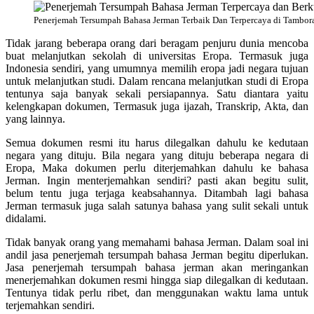
Penerjemah Tersumpah Bahasa Jerman Terbaik Dan Terpercaya di Tambora
Tidak jarang beberapa orang dari beragam penjuru dunia mencoba
buat melanjutkan sekolah di universitas Eropa. Termasuk juga
Indonesia sendiri, yang umumnya memilih eropa jadi negara tujuan
untuk melanjutkan studi. Dalam rencana melanjutkan studi di Eropa
tentunya saja banyak sekali persiapannya. Satu diantara yaitu
kelengkapan dokumen, Termasuk juga ijazah, Transkrip, Akta, dan
yang lainnya.
Semua dokumen resmi itu harus dilegalkan dahulu ke kedutaan
negara yang dituju. Bila negara yang dituju beberapa negara di
Eropa, Maka dokumen perlu diterjemahkan dahulu ke bahasa
Jerman. Ingin menterjemahkan sendiri? pasti akan begitu sulit,
belum tentu juga terjaga keabsahannya. Ditambah lagi bahasa
Jerman termasuk juga salah satunya bahasa yang sulit sekali untuk
didalami.
Tidak banyak orang yang memahami bahasa Jerman. Dalam soal ini
andil jasa penerjemah tersumpah bahasa Jerman begitu diperlukan.
Jasa penerjemah tersumpah bahasa jerman akan meringankan
menerjemahkan dokumen resmi hingga siap dilegalkan di kedutaan.
Tentunya tidak perlu ribet, dan menggunakan waktu lama untuk
terjemahkan sendiri.