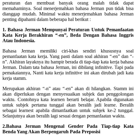
peraturan dan membuat banyak orang malah tidak dapat
memahaminya. Soal menerjemahkan bahasa Jerman pun tidak bisa
dianggap mudah. Minimal waktu menerjemahkan bahasa Jerman
penting dipahami dalam beberapa hal berikut :
1. Bahasa Jerman Mempunyai Peraturan Untuk Pemanfaatan
Kata Kerja Berakhiran “-en”, Beda Dengan Bahasa Inggris
Atau Indonesia.
Bahasa Jerman memiliki ciri-khas sendiri khususnya soal
pemanfaatan kata kerja. Yang pasti dalam soal akhiran “-en” dan “-
n”. Akhiran layaknya itu hampir berada di tiap-tiap kata kerja bahasa
Jerman. Dalam tata bahasa Jerman, ini dibilang infinitive. Tapi pada
pemakaiannya, Nanti kata kerja infinitive ini akan dirubah jadi kata
kerja stamm.
Merupakan akhiran “-n” atau “-en” akan di hilangkan. Stamm ini
akan diperlukan dengan menyesuaikan subjek dan penggolongan
waktu. Contohnya kata learnen berarti belajar. Apabila digunakan
untuk subjek pertama tunggal akan beralih jadi learne. Beralih
sebagai learnest apabila dimanfaatkan untuk subjek ke-2 tunggal.
Selanjutnya akan beralih lagi sesuai dengan pemanfaatan waktu.
2.Bahasa Jerman Mengenal Gender Pada Tiap-tiap Kata
Benda Yang Akan Berpengaruh Pada Preposisi