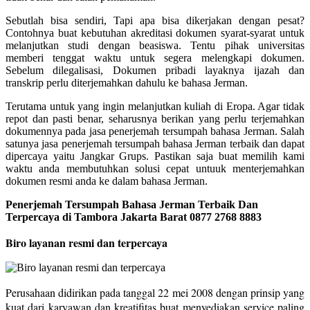
Sebutlah bisa sendiri, Tapi apa bisa dikerjakan dengan pesat?
Contohnya buat kebutuhan akreditasi dokumen syarat-syarat untuk
melanjutkan studi dengan beasiswa. Tentu pihak universitas
memberi tenggat waktu untuk segera melengkapi dokumen.
Sebelum dilegalisasi, Dokumen pribadi layaknya ijazah dan
transkrip perlu diterjemahkan dahulu ke bahasa Jerman.
Terutama untuk yang ingin melanjutkan kuliah di Eropa. Agar tidak
repot dan pasti benar, seharusnya berikan yang perlu terjemahkan
dokumennya pada jasa penerjemah tersumpah bahasa Jerman. Salah
satunya jasa penerjemah tersumpah bahasa Jerman terbaik dan dapat
dipercaya yaitu Jangkar Grups. Pastikan saja buat memilih kami
waktu anda membutuhkan solusi cepat untuuk menterjemahkan
dokumen resmi anda ke dalam bahasa Jerman.
Penerjemah Tersumpah Bahasa Jerman Terbaik Dan
Terpercaya di Tambora Jakarta Barat 0877 2768 8883
Biro layanan resmi dan terpercaya
Perusahaan didirikan pada tanggal 22 mei 2008 dengan prinsip yang
kuat dari karyawan dan kreatifitas buat menyediakan service paling