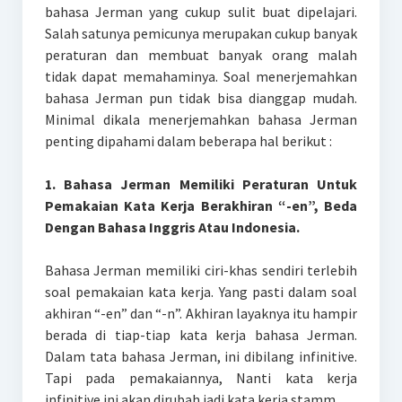
bahasa Jerman yang cukup sulit buat dipelajari.
Salah satunya pemicunya merupakan cukup banyak
peraturan dan membuat banyak orang malah
tidak dapat memahaminya. Soal menerjemahkan
bahasa Jerman pun tidak bisa dianggap mudah.
Minimal dikala menerjemahkan bahasa Jerman
penting dipahami dalam beberapa hal berikut :
1. Bahasa Jerman Memiliki Peraturan Untuk
Pemakaian Kata Kerja Berakhiran “-en”, Beda
Dengan Bahasa Inggris Atau Indonesia.
Bahasa Jerman memiliki ciri-khas sendiri terlebih
soal pemakaian kata kerja. Yang pasti dalam soal
akhiran “-en” dan “-n”. Akhiran layaknya itu hampir
berada di tiap-tiap kata kerja bahasa Jerman.
Dalam tata bahasa Jerman, ini dibilang infinitive.
Tapi pada pemakaiannya, Nanti kata kerja
infinitive ini akan dirubah jadi kata kerja stamm.