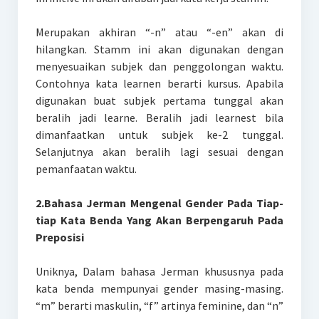
Merupakan akhiran “-n” atau “-en” akan di
hilangkan. Stamm ini akan digunakan dengan
menyesuaikan subjek dan penggolongan waktu.
Contohnya kata learnen berarti kursus. Apabila
digunakan buat subjek pertama tunggal akan
beralih jadi learne. Beralih jadi learnest bila
dimanfaatkan untuk subjek ke-2 tunggal.
Selanjutnya akan beralih lagi sesuai dengan
pemanfaatan waktu.
2.Bahasa Jerman Mengenal Gender Pada Tiap-
tiap Kata Benda Yang Akan Berpengaruh Pada
Preposisi
Uniknya, Dalam bahasa Jerman khususnya pada
kata benda mempunyai gender masing-masing.
“m” berarti maskulin, “f” artinya feminine, dan “n”