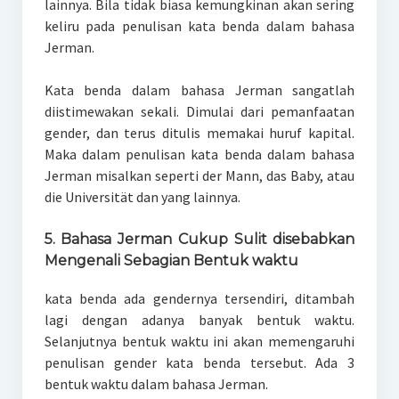
lainnya. Bila tidak biasa kemungkinan akan sering
keliru pada penulisan kata benda dalam bahasa
Jerman.
Kata benda dalam bahasa Jerman sangatlah
diistimewakan sekali. Dimulai dari pemanfaatan
gender, dan terus ditulis memakai huruf kapital.
Maka dalam penulisan kata benda dalam bahasa
Jerman misalkan seperti der Mann, das Baby, atau
die Universität dan yang lainnya.
5. Bahasa Jerman Cukup Sulit disebabkan
Mengenali Sebagian Bentuk waktu
kata benda ada gendernya tersendiri, ditambah
lagi dengan adanya banyak bentuk waktu.
Selanjutnya bentuk waktu ini akan memengaruhi
penulisan gender kata benda tersebut. Ada 3
bentuk waktu dalam bahasa Jerman.