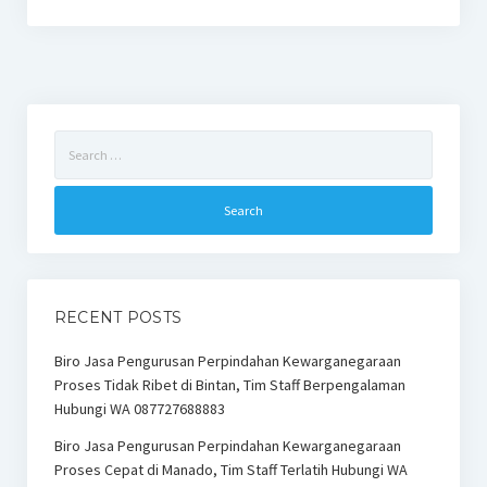
Search
for:
RECENT POSTS
Biro Jasa Pengurusan Perpindahan Kewarganegaraan
Proses Tidak Ribet di Bintan, Tim Staff Berpengalaman
Hubungi WA 087727688883
Biro Jasa Pengurusan Perpindahan Kewarganegaraan
Proses Cepat di Manado, Tim Staff Terlatih Hubungi WA