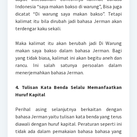
Indonesia “saya makan bakso di warung”, Bisa juga
dicatat “Di warung saya makan bakso”. Tetapi
kalimat itu bila dirubah jadi bahasa Jerman akan
terdengar kaku sekali.
Maka kalimat itu akan berubah jadi Di Warung
makan saya bakso dalam bahasa Jerman. Bagi
yang tidak biasa, kalimat ini akan begitu aneh dan
rancu. Ini salah satunya persoalan dalam
menerjemahkan bahasa Jerman.
4. Tulisan Kata Benda Selalu Memanfaatkan
Huruf Kapital
Perihal asing selanjutnya berkaitan dengan
bahasa Jerman yaitu tulisan kata benda yang terus
diawali dengan huruf kapital. Peraturan seperti ini
tidak ada dalam pemakaian bahasa bahasa yang