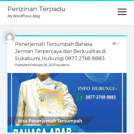
Perizinan Terpadu
open
menu
My WordPress Blog
Penerjemah Tersumpah Bahasa
0
Jerman Terpercaya dan Berkualitas di
Sukabumi, Hubungi 0877 2768 8883
Published February 28, 2020 by admin