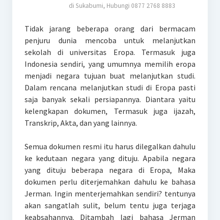
di Sukabumi, Hubungi 0877 2768 8883
Tidak jarang beberapa orang dari bermacam
penjuru dunia mencoba untuk melanjutkan
sekolah di universitas Eropa. Termasuk juga
Indonesia sendiri, yang umumnya memilih eropa
menjadi negara tujuan buat melanjutkan studi.
Dalam rencana melanjutkan studi di Eropa pasti
saja banyak sekali persiapannya. Diantara yaitu
kelengkapan dokumen, Termasuk juga ijazah,
Transkrip, Akta, dan yang lainnya.
Semua dokumen resmi itu harus dilegalkan dahulu
ke kedutaan negara yang dituju. Apabila negara
yang dituju beberapa negara di Eropa, Maka
dokumen perlu diterjemahkan dahulu ke bahasa
Jerman. Ingin menterjemahkan sendiri? tentunya
akan sangatlah sulit, belum tentu juga terjaga
keabsahannya. Ditambah lagi bahasa Jerman