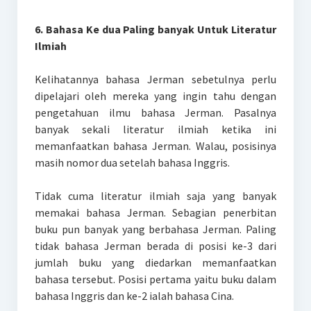
6. Bahasa Ke dua Paling banyak Untuk Literatur
Ilmiah
Kelihatannya bahasa Jerman sebetulnya perlu
dipelajari oleh mereka yang ingin tahu dengan
pengetahuan ilmu bahasa Jerman. Pasalnya
banyak sekali literatur ilmiah ketika ini
memanfaatkan bahasa Jerman. Walau, posisinya
masih nomor dua setelah bahasa Inggris.
Tidak cuma literatur ilmiah saja yang banyak
memakai bahasa Jerman. Sebagian penerbitan
buku pun banyak yang berbahasa Jerman. Paling
tidak bahasa Jerman berada di posisi ke-3 dari
jumlah buku yang diedarkan memanfaatkan
bahasa tersebut. Posisi pertama yaitu buku dalam
bahasa Inggris dan ke-2 ialah bahasa Cina.