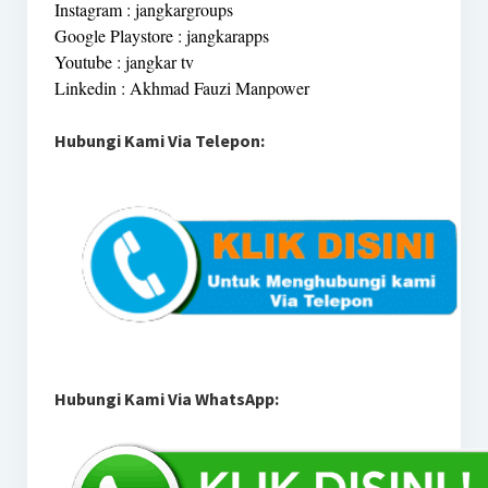
Instagram : jangkargroups
Google Playstore : jangkarapps
Youtube : jangkar tv
Linkedin : Akhmad Fauzi Manpower
Hubungi Kami Via Telepon:
Hubungi Kami Via WhatsApp: