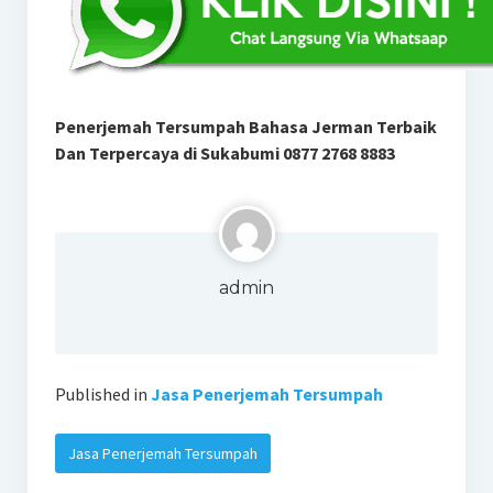
Penerjemah Tersumpah Bahasa Jerman Terbaik
Dan Terpercaya di Sukabumi 0877 2768 8883
admin
Published in
Jasa Penerjemah Tersumpah
Jasa Penerjemah Tersumpah