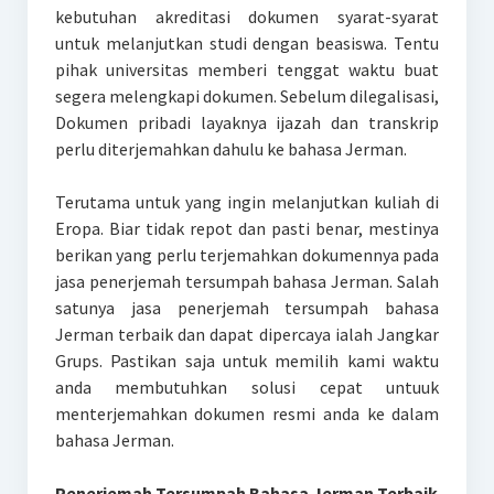
kebutuhan akreditasi dokumen syarat-syarat
untuk melanjutkan studi dengan beasiswa. Tentu
pihak universitas memberi tenggat waktu buat
segera melengkapi dokumen. Sebelum dilegalisasi,
Dokumen pribadi layaknya ijazah dan transkrip
perlu diterjemahkan dahulu ke bahasa Jerman.
Terutama untuk yang ingin melanjutkan kuliah di
Eropa. Biar tidak repot dan pasti benar, mestinya
berikan yang perlu terjemahkan dokumennya pada
jasa penerjemah tersumpah bahasa Jerman. Salah
satunya jasa penerjemah tersumpah bahasa
Jerman terbaik dan dapat dipercaya ialah Jangkar
Grups. Pastikan saja untuk memilih kami waktu
anda membutuhkan solusi cepat untuuk
menterjemahkan dokumen resmi anda ke dalam
bahasa Jerman.
Penerjemah Tersumpah Bahasa Jerman Terbaik