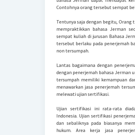
Contohnya orang tersebut sempat belaj
Tentunya saja dengan begitu, Orang 
mempraktikkan bahasa Jerman seca
sempat kuliah di jurusan Bahasa Jerm
tersebut berlaku pada penerjemah 
non tersumpah.
Lantas bagaimana dengan penerjema
dengan penerjemah bahasa Jerman u
tersumpah memiliki kemampuan dan 
menawarkan jasa penerjemah tersum
melewati ujian sertifikasi.
Ujian sertifikasi ini rata-rata di
Indonesia. Ujian sertifikasi penerj
dan sebaliknya pada biasanya me
hukum. Area kerja jasa penerj