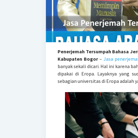
Penerjemah Tersumpah Bahasa Jerm
Kabupaten Bogor
–
Jasa penerjema
banyak sekali dicari. Hal ini karena 
dipakai di Eropa. Layaknya yang su
sebagian universitas di Eropa adalah ya