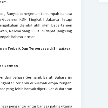
esmi.
fikasi, Banyak penerjemah tersumpah bahasa
h Gubernur KDH Tingkat I Jakarta. Tetapi
engukuhan diambil alih oleh Departemen
kan, Mereka yang lulus ini dapat langsung
sumpah bahasa jerman.
n Terbaik Dan Terpercaya di Singajaya
asa Jerman
r dari bahasa Germanik Barat. Bahasa ini
ngantar terlebih di wilayah eropa tengah.
asa yang lebih banyak diperlukan di dataran
ahasa pengantar antar bangsa paling utama