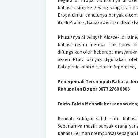
bahasa asing ke-2 yang sangatlah dik
Eropa timur dahulunya banyak ditem
itu di Prancis, Bahasa Jerman dikataka
Khususnya di wilayah Alsace-Lorrai
bahasa resmi mereka. Tak hanya di
difungsikan oleh beberapa masyaraka
aksen Pfalz banyak digunakan oleh
Patogenia ialah di selatan Argentina
Penerjemah Tersumpah Bahasa Jerma
Kabupaten Bogor 0877 2768 8883
Fakta-Fakta Menarik berkenaan de
Kendati sebagai salah satu bahasa
Sebenarnya masih banyak orang yang
bahasa Jerman mempunyai sebagian k