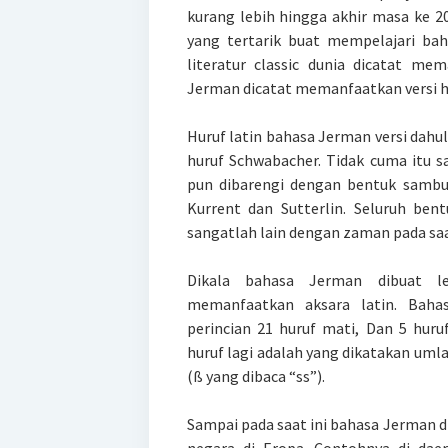
kurang lebih hingga akhir masa ke 2
yang tertarik buat mempelajari bah
literatur classic dunia dicatat me
Jerman dicatat memanfaatkan versi hu
Huruf latin bahasa Jerman versi dahulu
huruf Schwabacher. Tidak cuma itu sa
pun dibarengi dengan bentuk sambun
Kurrent dan Sutterlin. Seluruh ben
sangatlah lain dengan zaman pada saat
Dikala bahasa Jerman dibuat l
memanfaatkan aksara latin. Bah
perincian 21 huruf mati, Dan 5 hur
huruf lagi adalah yang dikatakan umlau
(ß yang dibaca “ss”).
Sampai pada saat ini bahasa Jerman d
negara di Eropa. Contohnya di dae