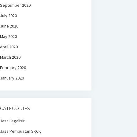
September 2020
July 2020
June 2020
May 2020
April 2020
March 2020
February 2020
January 2020
CATEGORIES
Jasa Legalisir
Jasa Pembuatan SKCK