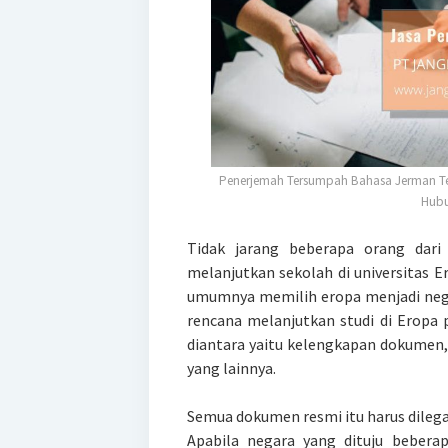
Penerjemah Tersumpah Bahasa Jerman Ter
Hubu
Tidak jarang beberapa orang dar
melanjutkan sekolah di universitas E
umumnya memilih eropa menjadi nega
rencana melanjutkan studi di Eropa p
diantara yaitu kelengkapan dokumen, 
yang lainnya.
Semua dokumen resmi itu harus dilega
Apabila negara yang dituju bebera