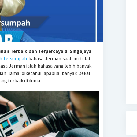
an Terbaik Dan Terpercaya di Singajaya
h tersumpah
bahasa Jerman saat ini telah
bahasa Jerman ialah bahasa yang lebih banyak
dah lama diketahui apabila banyak sekali
ng terbaik di dunia.