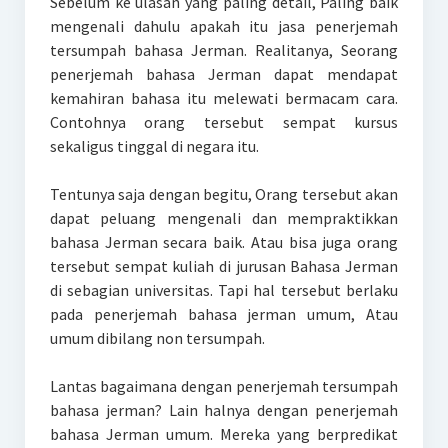
Sebelum ke ulasan yang paling detail, Paling baik
mengenali dahulu apakah itu jasa penerjemah
tersumpah bahasa Jerman. Realitanya, Seorang
penerjemah bahasa Jerman dapat mendapat
kemahiran bahasa itu melewati bermacam cara.
Contohnya orang tersebut sempat kursus
sekaligus tinggal di negara itu.
Tentunya saja dengan begitu, Orang tersebut akan
dapat peluang mengenali dan mempraktikkan
bahasa Jerman secara baik. Atau bisa juga orang
tersebut sempat kuliah di jurusan Bahasa Jerman
di sebagian universitas. Tapi hal tersebut berlaku
pada penerjemah bahasa jerman umum, Atau
umum dibilang non tersumpah.
Lantas bagaimana dengan penerjemah tersumpah
bahasa jerman? Lain halnya dengan penerjemah
bahasa Jerman umum. Mereka yang berpredikat