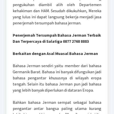
pengukuhan diambil alih oleh Departemen
kehakiman dan HAM. Sesudah dikukuhkan, Mereka
yang lulus ini dapat langsung bekerja menjadi jasa
penerjemah tersumpah bahasa jerman.
Penerjemah Tersumpah Bahasa Jerman Terbaik
Dan Terpercaya di Salatiga 0877 2768 8883
Berkaitan dengan Asal Muasal Bahasa Jerman
Bahasa Jerman sendiri yaitu member dari bahasa
Germanik Barat. Bahasa ini banyak difungsikan jadi
bahasa pengantar khususnya di wilayah eropa
tengah. Selain itu bahasa Jerman pun jadi bahasa
yang lebih banyak diperlukan di dataran Eropa.
Bahkan bahasa Jerman sempat sebagai bahasa
pengantar antar bangsa paling utama kurang