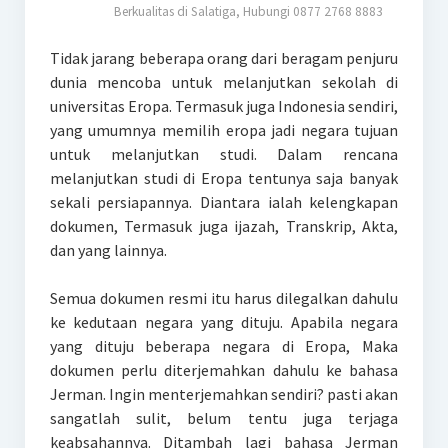
Berkualitas di Salatiga, Hubungi 0877 2768 8883
Tidak jarang beberapa orang dari beragam penjuru
dunia mencoba untuk melanjutkan sekolah di
universitas Eropa. Termasuk juga Indonesia sendiri,
yang umumnya memilih eropa jadi negara tujuan
untuk melanjutkan studi. Dalam rencana
melanjutkan studi di Eropa tentunya saja banyak
sekali persiapannya. Diantara ialah kelengkapan
dokumen, Termasuk juga ijazah, Transkrip, Akta,
dan yang lainnya.
Semua dokumen resmi itu harus dilegalkan dahulu
ke kedutaan negara yang dituju. Apabila negara
yang dituju beberapa negara di Eropa, Maka
dokumen perlu diterjemahkan dahulu ke bahasa
Jerman. Ingin menterjemahkan sendiri? pasti akan
sangatlah sulit, belum tentu juga terjaga
keabsahannya. Ditambah lagi bahasa Jerman