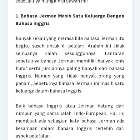
sedetailnya mungkin di bawah ini :
1. Bahasa Jerman Masih Satu Keluarga Dengan
Bahasa Inggris
Banyak sekali yang merasa bila bahasa Jerman itu
begitu susah untuk di pelajari. Arahan ini tidak
semuanya salah sesungguhnya. Lantaran
sebetulnya bahasa Jerman memiliki banyak jenis
huruf serta jumlahnya paling banyak dari bahasa
Inggris. Namun yang tidak banyak orang yang
paham, Sebetulnya bahasa Jerman ini masih satu
keluarga dalam bahasa Inggris.
Baik bahasa Inggris atau Jerman datang dari
rumpun yang sama ialah Indo-European. Hal ini
membuat ada sebagian kata bahasa Jerman ada
kesamaan dalam bahasa Inggris terlebih dari
aspek pelafalan.