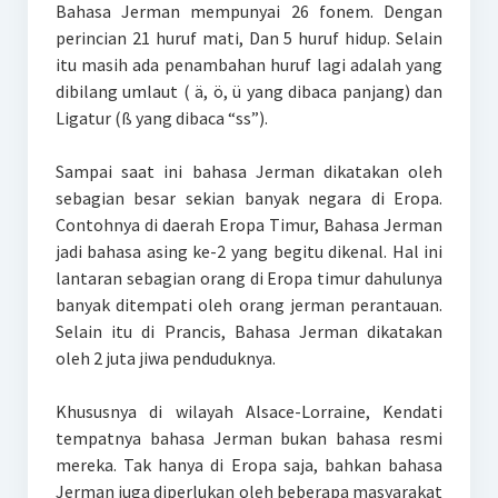
Bahasa Jerman mempunyai 26 fonem. Dengan
perincian 21 huruf mati, Dan 5 huruf hidup. Selain
itu masih ada penambahan huruf lagi adalah yang
dibilang umlaut ( ä, ö, ü yang dibaca panjang) dan
Ligatur (ß yang dibaca “ss”).
Sampai saat ini bahasa Jerman dikatakan oleh
sebagian besar sekian banyak negara di Eropa.
Contohnya di daerah Eropa Timur, Bahasa Jerman
jadi bahasa asing ke-2 yang begitu dikenal. Hal ini
lantaran sebagian orang di Eropa timur dahulunya
banyak ditempati oleh orang jerman perantauan.
Selain itu di Prancis, Bahasa Jerman dikatakan
oleh 2 juta jiwa penduduknya.
Khususnya di wilayah Alsace-Lorraine, Kendati
tempatnya bahasa Jerman bukan bahasa resmi
mereka. Tak hanya di Eropa saja, bahkan bahasa
Jerman juga diperlukan oleh beberapa masyarakat