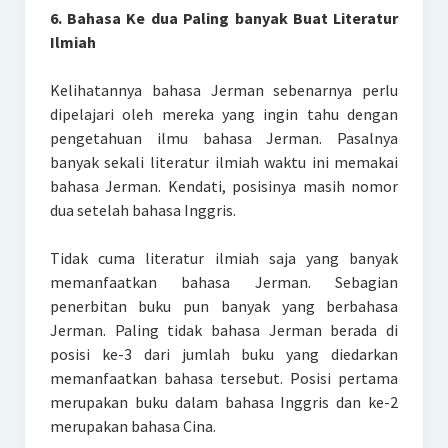
6. Bahasa Ke dua Paling banyak Buat Literatur
Ilmiah
Kelihatannya bahasa Jerman sebenarnya perlu
dipelajari oleh mereka yang ingin tahu dengan
pengetahuan ilmu bahasa Jerman. Pasalnya
banyak sekali literatur ilmiah waktu ini memakai
bahasa Jerman. Kendati, posisinya masih nomor
dua setelah bahasa Inggris.
Tidak cuma literatur ilmiah saja yang banyak
memanfaatkan bahasa Jerman. Sebagian
penerbitan buku pun banyak yang berbahasa
Jerman. Paling tidak bahasa Jerman berada di
posisi ke-3 dari jumlah buku yang diedarkan
memanfaatkan bahasa tersebut. Posisi pertama
merupakan buku dalam bahasa Inggris dan ke-2
merupakan bahasa Cina.