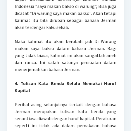
Indonesia “saya makan bakso di warung”, Bisa juga
dicatat “Di warung saya makan bakso”. Akan tetapi
kalimat itu bila dirubah sebagai bahasa Jerman
akan terdengar kaku sekali.
Maka kalimat itu akan berubah jadi Di Warung
makan saya bakso dalam bahasa Jerman. Bagi
yang tidak biasa, kalimat ini akan sangatlah aneh
dan rancu. Ini salah satunya persoalan dalam
menerjemahkan bahasa Jerman.
4. Tulisan Kata Benda Selalu Memakai Huruf
Kapital
Perihal asing selanjutnya terkait dengan bahasa
Jerman merupakan tulisan kata benda yang
senantiasa diawali dengan huruf kapital. Peraturan
seperti ini tidak ada dalam pemakaian bahasa