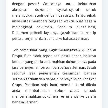
dengan pesat? Contohnya untuk kebutuhan
akreditasi dokumen syarat-syarat untuk
melanjutkan studi dengan beasiswa. Tentu pihak
universitas memberi tenggat waktu buat segera
melengkapi dokumen. Sebelum dilegalisasi,
Dokumen pribadi layaknya ijazah dan transkrip
perlu diterjemahkan dahulu ke bahasa Jerman.
Terutama buat yang ingin melanjutkan kuliah di
Eropa. Biar tidak repot dan pasti benar, baiknya
berikan yang perlu terjemahkan dokumennya pada
jasa penerjemah tersumpah bahasa Jerman. Salah
satunya jasa penerjemah tersumpah bahasa
Jerman terbaik dan dapat dipercaya ialah Jangkar
Grups. Pastikan saja buat memilih kami dikala
anda membutuhkan solusi cepat untuuk
menterjemahkan dokumen resmi anda ke dalam
bahasa Jerman.