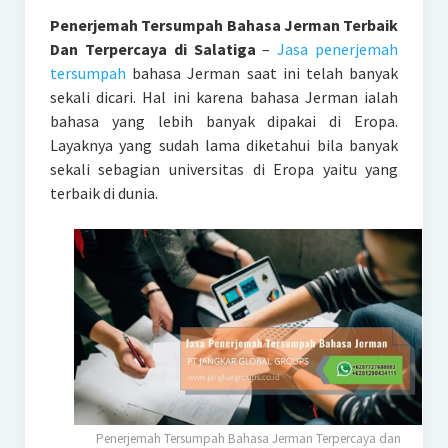
Penerjemah Tersumpah Bahasa Jerman Terbaik
Dan Terpercaya di Salatiga
–
Jasa penerjemah
tersumpah
bahasa Jerman saat ini telah banyak
sekali dicari. Hal ini karena bahasa Jerman ialah
bahasa yang lebih banyak dipakai di Eropa.
Layaknya yang sudah lama diketahui bila banyak
sekali sebagian universitas di Eropa yaitu yang
terbaik di dunia.
Penerjemah Tersumpah Bahasa Jerman Terpercaya dan