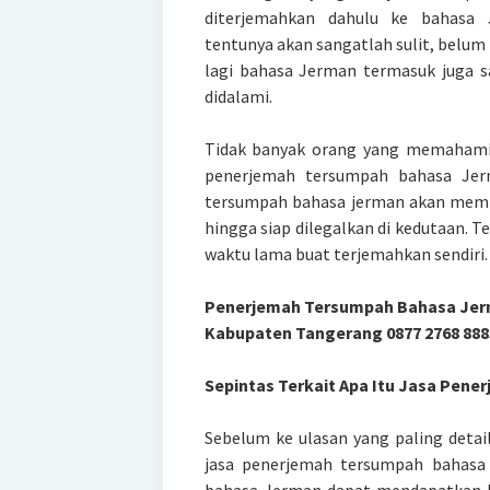
diterjemahkan dahulu ke bahasa 
tentunya akan sangatlah sulit, belum
lagi bahasa Jerman termasuk juga sa
didalami.
Tidak banyak orang yang memahami b
penerjemah tersumpah bahasa Jerm
tersumpah bahasa jerman akan me
hingga siap dilegalkan di kedutaan. 
waktu lama buat terjemahkan sendiri.
Penerjemah Tersumpah Bahasa Jerm
Kabupaten Tangerang 0877 2768 888
Sepintas Terkait Apa Itu Jasa Pen
Sebelum ke ulasan yang paling detai
jasa penerjemah tersumpah bahasa 
bahasa Jerman dapat mendapatkan 