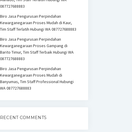
087727688883
Biro Jasa Pengurusan Perpindahan
Kewarganegaraan Proses Mudah di Kaur,
Tim Staff Terlatih Hubungi WA 087727688883
Biro Jasa Pengurusan Perpindahan
Kewarganegaraan Proses Gampang di
Barito Timur, Tim Staff Terbaik Hubungi WA
087727688883
Biro Jasa Pengurusan Perpindahan
Kewarganegaraan Proses Mudah di
Banyumas, Tim Staff Professional Hubungi
WA 087727688883
RECENT COMMENTS