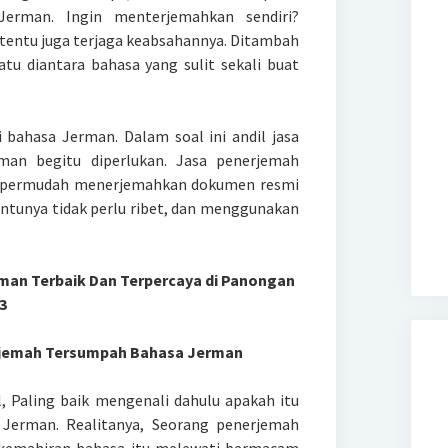
Jerman. Ingin menterjemahkan sendiri?
 tentu juga terjaga keabsahannya. Ditambah
tu diantara bahasa yang sulit sekali buat
ahasa Jerman. Dalam soal ini andil jasa
an begitu diperlukan. Jasa penerjemah
mpermudah menerjemahkan dokumen resmi
Tentunya tidak perlu ribet, dan menggunakan
an Terbaik Dan Terpercaya di Panongan
3
erjemah Tersumpah Bahasa Jerman
l, Paling baik mengenali dahulu apakah itu
Jerman. Realitanya, Seorang penerjemah
kemahiran bahasa itu melewati bermacam