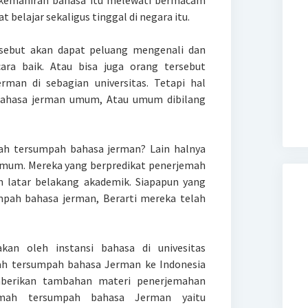
 belajar sekaligus tinggal di negara itu.
rsebut akan dapat peluang mengenali dan
ra baik. Atau bisa juga orang tersebut
rman di sebagian universitas. Tetapi hal
bahasa jerman umum, Atau umum dibilang
h tersumpah bahasa jerman? Lain halnya
mum. Mereka yang berpredikat penerjemah
latar belakang akademik. Siapapun yang
pah bahasa jerman, Berarti mereka telah
adakan oleh instansi bahasa di univesitas
emah tersumpah bahasa Jerman ke Indonesia
mberikan tambahan materi penerjemahan
emah tersumpah bahasa Jerman yaitu