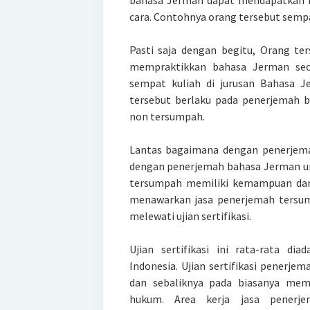
cara. Contohnya orang tersebut sempat
Pasti saja dengan begitu, Orang te
mempraktikkan bahasa Jerman seca
sempat kuliah di jurusan Bahasa Je
tersebut berlaku pada penerjemah 
non tersumpah.
Lantas bagaimana dengan penerjema
dengan penerjemah bahasa Jerman u
tersumpah memiliki kemampuan dan 
menawarkan jasa penerjemah tersum
melewati ujian sertifikasi.
Ujian sertifikasi ini rata-rata di
Indonesia. Ujian sertifikasi penerj
dan sebaliknya pada biasanya me
hukum. Area kerja jasa penerj