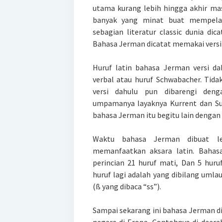
utama kurang lebih hingga akhir ma
banyak yang minat buat mempelaja
sebagian literatur classic dunia di
Bahasa Jerman dicatat memakai versi h
Huruf latin bahasa Jerman versi da
verbal atau huruf Schwabacher. Tida
versi dahulu pun dibarengi den
umpamanya layaknya Kurrent dan Sutt
bahasa Jerman itu begitu lain dengan 
Waktu bahasa Jerman dibuat le
memanfaatkan aksara latin. Baha
perincian 21 huruf mati, Dan 5 hur
huruf lagi adalah yang dibilang umlau
(ß yang dibaca “ss”).
Sampai sekarang ini bahasa Jerman d
negara di Eropa. Contohnya di daer