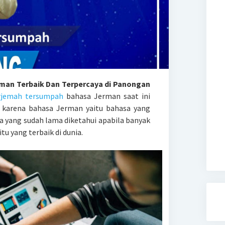
an Terbaik Dan Terpercaya di Panongan
rjemah tersumpah
bahasa Jerman saat ini
lah karena bahasa Jerman yaitu bahasa yang
ya yang sudah lama diketahui apabila banyak
itu yang terbaik di dunia.