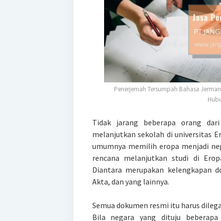
Penerjemah Tersumpah Bahasa Jerman 
Hubu
Tidak jarang beberapa orang dar
melanjutkan sekolah di universitas E
umumnya memilih eropa menjadi nega
rencana melanjutkan studi di Eropa
Diantara merupakan kelengkapan do
Akta, dan yang lainnya.
Semua dokumen resmi itu harus dilega
Bila negara yang dituju beberap