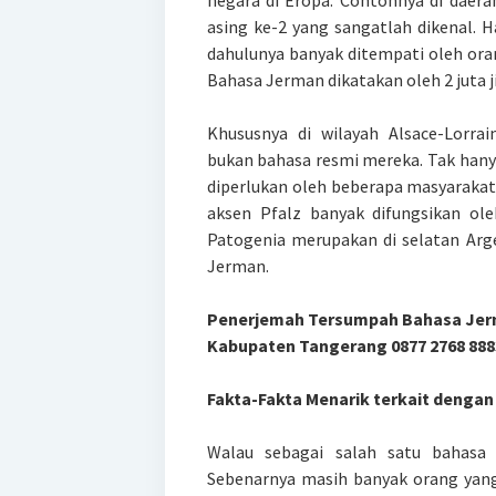
asing ke-2 yang sangatlah dikenal. H
dahulunya banyak ditempati oleh oran
Bahasa Jerman dikatakan oleh 2 juta 
Khususnya di wilayah Alsace-Lorr
bukan bahasa resmi mereka. Tak hany
diperlukan oleh beberapa masyarakat
aksen Pfalz banyak difungsikan ole
Patogenia merupakan di selatan Arg
Jerman.
Penerjemah Tersumpah Bahasa Jerm
Kabupaten Tangerang 0877 2768 888
Fakta-Fakta Menarik terkait denga
Walau sebagai salah satu bahasa 
Sebenarnya masih banyak orang yang