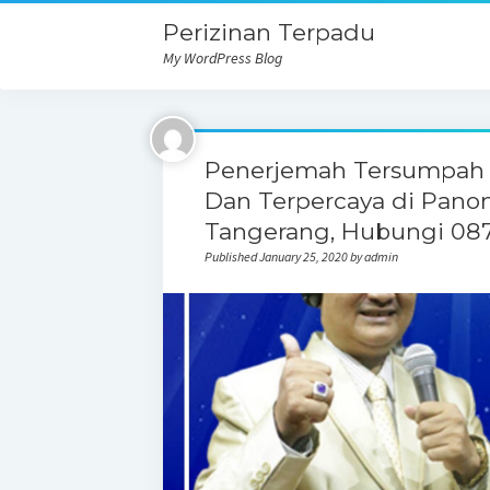
Perizinan Terpadu
My WordPress Blog
Penerjemah Tersumpah 
Dan Terpercaya di Pan
Tangerang, Hubungi 08
Published January 25, 2020 by admin