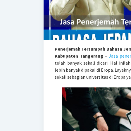
Penerjemah Tersumpah Bahasa Jerm
Kabupaten Tangerang
–
Jasa pene
telah banyak sekali dicari. Hal ini
lebih banyak dipakai di Eropa. Layakn
sekali sebagian universitas di Eropa ya