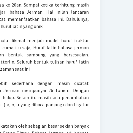
sa ke 20an. Sampai ketika terhitung masih
ri bahasa Jerman. Hal inilah lantaran
catat memanfaatkan bahasa ini. Dahulunya,
uruf latin yang unik.
hulu dikenal menjadi model huruf fraktur
k cuma itu saja, Huruf latin bahasa jerman
gan bentuk sambung yang bersesuaian.
erlin. Seluruh bentuk tulisan huruf latin
zaman saat ini.
bih sederhana dengan masih dicatat
sa Jerman mempunyai 26 fonem. Dengan
uf hidup. Selain itu masih ada penambahan
t ( ä, ö, ü yang dibaca panjang) dan Ligatur
ikatakan oleh sebagian besar sekian banyak
ah Eropa Timur, Bahasa Jerman jadi bahasa