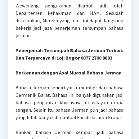
Wewenang pengukuhan diambil alih oleh
Departemen kehakiman dan HAM. Sesudah
dikukuhkan, Mereka yang lulus ini dapat langsung
bekerja jadi jasa penerjemah tersumpah bahasa
jerman.
Penerjemah Tersumpah Bahasa Jerman Terbaik
Dan Terpercaya di Loji Bogor 0877 2768 8883
Berkenaan dengan Asal Muasal Bahasa Jerman
Bahasa Jerman sendiri yaitu member dari bahasa
Germanik Barat. Bahasa ini banyak digunakan jadi
bahasa pengantar khususnya di wilayah eropa
tengah. Selain itu bahasa Jerman pun jadi bahasa
yang lebih banyak dimanfaatkan di dataran Eropa.
Bahkan bahasa Jerman sempat jadi bahasa