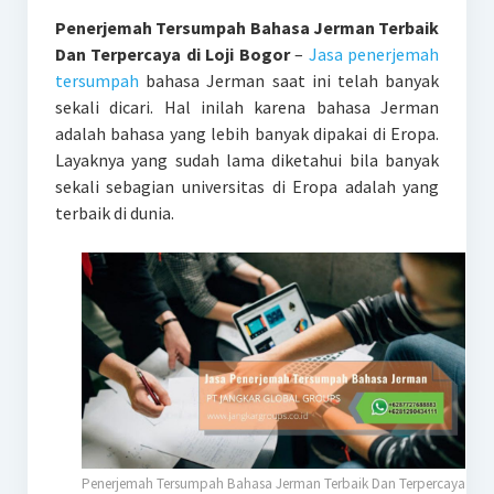
Penerjemah Tersumpah Bahasa Jerman Terbaik
Dan Terpercaya di Loji Bogor
–
Jasa penerjemah
tersumpah
bahasa Jerman saat ini telah banyak
sekali dicari. Hal inilah karena bahasa Jerman
adalah bahasa yang lebih banyak dipakai di Eropa.
Layaknya yang sudah lama diketahui bila banyak
sekali sebagian universitas di Eropa adalah yang
terbaik di dunia.
Penerjemah Tersumpah Bahasa Jerman Terbaik Dan Terpercaya