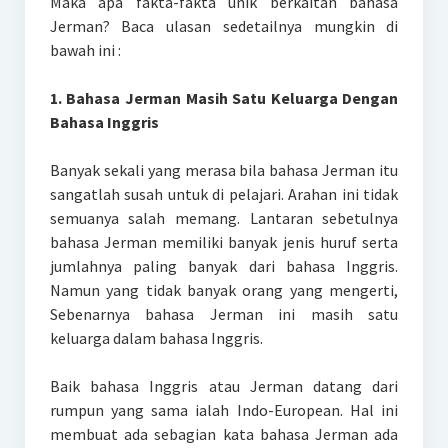
Maka apa fakta-fakta unik berkaitan bahasa
Jerman? Baca ulasan sedetailnya mungkin di
bawah ini :
1. Bahasa Jerman Masih Satu Keluarga Dengan
Bahasa Inggris
Banyak sekali yang merasa bila bahasa Jerman itu
sangatlah susah untuk di pelajari. Arahan ini tidak
semuanya salah memang. Lantaran sebetulnya
bahasa Jerman memiliki banyak jenis huruf serta
jumlahnya paling banyak dari bahasa Inggris.
Namun yang tidak banyak orang yang mengerti,
Sebenarnya bahasa Jerman ini masih satu
keluarga dalam bahasa Inggris.
Baik bahasa Inggris atau Jerman datang dari
rumpun yang sama ialah Indo-European. Hal ini
membuat ada sebagian kata bahasa Jerman ada