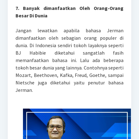
7. Banyak dimanfaatkan Oleh Orang-Orang
Besar Di Dunia
Jangan lewatkan apabila bahasa Jerman
dimanfaatkan oleh sebagian orang populer di
dunia. Di Indonesia sendiri tokoh layaknya seperti
BJ Habibie diketahui sangatlah fasih
memanfaatkan bahasa ini. Lalu ada beberapa
tokoh besar dunia yang lainnya. Contohnya seperti
Mozart, Beethoven, Kafka, Freud, Goethe, sampai
Nietsche juga diketahui yaitu penutur bahasa
Jerman.