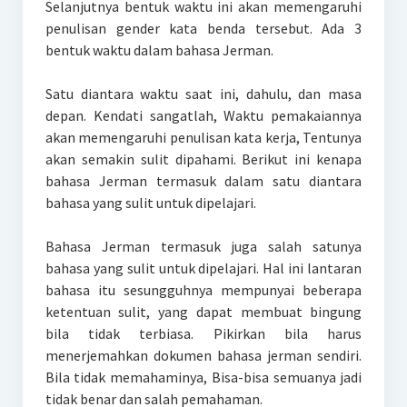
Selanjutnya bentuk waktu ini akan memengaruhi
penulisan gender kata benda tersebut. Ada 3
bentuk waktu dalam bahasa Jerman.
Satu diantara waktu saat ini, dahulu, dan masa
depan. Kendati sangatlah, Waktu pemakaiannya
akan memengaruhi penulisan kata kerja, Tentunya
akan semakin sulit dipahami. Berikut ini kenapa
bahasa Jerman termasuk dalam satu diantara
bahasa yang sulit untuk dipelajari.
Bahasa Jerman termasuk juga salah satunya
bahasa yang sulit untuk dipelajari. Hal ini lantaran
bahasa itu sesungguhnya mempunyai beberapa
ketentuan sulit, yang dapat membuat bingung
bila tidak terbiasa. Pikirkan bila harus
menerjemahkan dokumen bahasa jerman sendiri.
Bila tidak memahaminya, Bisa-bisa semuanya jadi
tidak benar dan salah pemahaman.