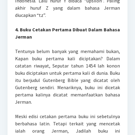
Indonesia. Lalu huruf Y dibaca “upsilon”. Paling
akhir huruf Z yang dalam bahasa Jerman
diucapkan “tz”.
4. Buku Cetakan Pertama Dibuat Dalam Bahasa
Jerman
Tentunya belum banyak yang memahami bukan,
Kapan buku pertama kali diciptakan? Dalam
catatan riwayat, Seputar tahun 1454 lah konon
buku diciptakan untuk pertama kali di dunia. Buku
itu berjudul Gutenberg Bible yang dicatat oleh
Gutenberg sendiri. Menariknya, buku ini dicetak
pertama kalinya dicatat memanfaatkan bahasa
Jerman.
Meski edisi cetakan pertama buku ini sebetulnya
berbahasa latin. Tetapi terkait yang mencetak
ialah orang Jerman, Jadilah buku ini