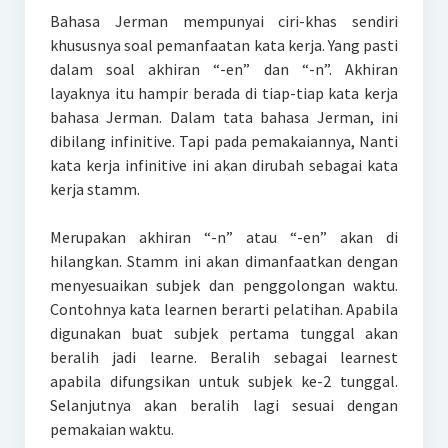
Bahasa Jerman mempunyai ciri-khas sendiri
khususnya soal pemanfaatan kata kerja. Yang pasti
dalam soal akhiran “-en” dan “-n”. Akhiran
layaknya itu hampir berada di tiap-tiap kata kerja
bahasa Jerman. Dalam tata bahasa Jerman, ini
dibilang infinitive. Tapi pada pemakaiannya, Nanti
kata kerja infinitive ini akan dirubah sebagai kata
kerja stamm.
Merupakan akhiran “-n” atau “-en” akan di
hilangkan. Stamm ini akan dimanfaatkan dengan
menyesuaikan subjek dan penggolongan waktu.
Contohnya kata learnen berarti pelatihan. Apabila
digunakan buat subjek pertama tunggal akan
beralih jadi learne. Beralih sebagai learnest
apabila difungsikan untuk subjek ke-2 tunggal.
Selanjutnya akan beralih lagi sesuai dengan
pemakaian waktu.