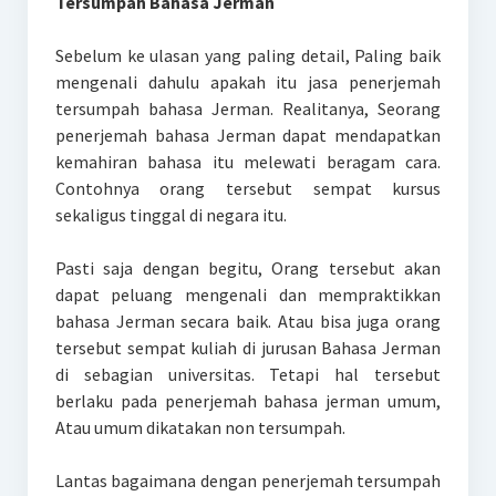
Tersumpah Bahasa Jerman
Sebelum ke ulasan yang paling detail, Paling baik
mengenali dahulu apakah itu jasa penerjemah
tersumpah bahasa Jerman. Realitanya, Seorang
penerjemah bahasa Jerman dapat mendapatkan
kemahiran bahasa itu melewati beragam cara.
Contohnya orang tersebut sempat kursus
sekaligus tinggal di negara itu.
Pasti saja dengan begitu, Orang tersebut akan
dapat peluang mengenali dan mempraktikkan
bahasa Jerman secara baik. Atau bisa juga orang
tersebut sempat kuliah di jurusan Bahasa Jerman
di sebagian universitas. Tetapi hal tersebut
berlaku pada penerjemah bahasa jerman umum,
Atau umum dikatakan non tersumpah.
Lantas bagaimana dengan penerjemah tersumpah