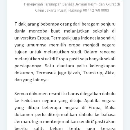
Penerjemah Tersumpah Bahasa Jerman Resmi dan Akurat di
Cikini Jakarta Pusat, Hubungi 0877 2768 8883
Tidak jarang beberapa orang dari beragam penjuru
dunia mencoba buat melanjutkan sekolah di
universitas Eropa. Termasuk juga Indonesia sendiri,
yang umumnya memilih eropa menjadi negara
tujuan untuk melanjutkan studi. Dalam rencana
melanjutkan studi di Eropa pasti saja banyak sekali
persiapannya. Satu diantara yaitu kelengkapan
dokumen, Termasuk juga ijazah, Transkrip, Akta,
dan yang lainnya.
Semua dokumen resmi itu harus dilegalkan dahulu
ke kedutaan negara yang dituju. Apabila negara
yang dituju beberapa negara di Eropa, Maka
dokumen perlu diterjemahkan dahulu ke bahasa
Jerman. Ingin menterjemahkan sendiri? pasti akan
begitu sulit, belum tentu juga terjaga