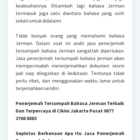
keabsahannya. Ditambah lagi bahasa Jerman
termasuk juga satu diantara bahasa yang sulit
sekali untuk didalami.
Tidak banyak orang yang memahami bahasa
Jerman. Dalam soal ini andil jasa penerjemah
tersumpah bahasa Jerman sangatlah diperlukan.
Jasa penerjemah tersumpah bahasa jerman akan
mempermudah menerjemahkan dokumen resmi
jadi siap dilegalkan di kedutaan. Tentunya tidak
perlu ribet, dan menggunakan waktu lama untuk
terjemahkan sendiri.
Penerjemah Tersumpah Bahasa Jerman Terbaik
Dan Terpercaya di Cikini Jakarta Pusat 0877
2768 8883
Sepintas Berkenaan Apa Itu Jasa Penerjemah