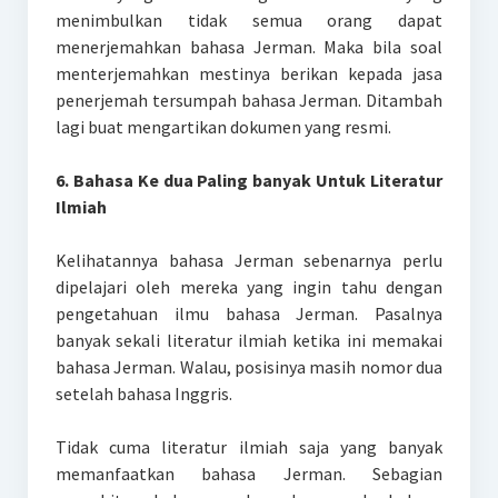
menimbulkan tidak semua orang dapat
menerjemahkan bahasa Jerman. Maka bila soal
menterjemahkan mestinya berikan kepada jasa
penerjemah tersumpah bahasa Jerman. Ditambah
lagi buat mengartikan dokumen yang resmi.
6. Bahasa Ke dua Paling banyak Untuk Literatur
Ilmiah
Kelihatannya bahasa Jerman sebenarnya perlu
dipelajari oleh mereka yang ingin tahu dengan
pengetahuan ilmu bahasa Jerman. Pasalnya
banyak sekali literatur ilmiah ketika ini memakai
bahasa Jerman. Walau, posisinya masih nomor dua
setelah bahasa Inggris.
Tidak cuma literatur ilmiah saja yang banyak
memanfaatkan bahasa Jerman. Sebagian