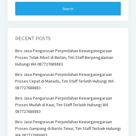
RECENT POSTS
Biro Jasa Pengurusan Perpindahan Kewarganegaraan
Proses Tidak Ribet di Bintan, Tim Staff Berpengalaman
Hubungi WA 087727688883
Biro Jasa Pengurusan Perpindahan Kewarganegaraan
Proses Cepat di Manado, Tim Staff Terlatih Hubungi WA
087727688883
Biro Jasa Pengurusan Perpindahan Kewarganegaraan
Proses Mudah di Kaur, Tim Staff Terlatih Hubungi WA
087727688883
Biro Jasa Pengurusan Perpindahan Kewarganegaraan
Proses Gampang di Barito Timur, Tim Staff Terbaik Hubungi
WA 087727688883