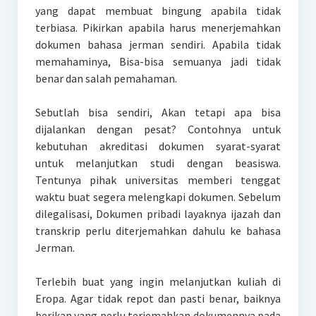
yang dapat membuat bingung apabila tidak
terbiasa. Pikirkan apabila harus menerjemahkan
dokumen bahasa jerman sendiri. Apabila tidak
memahaminya, Bisa-bisa semuanya jadi tidak
benar dan salah pemahaman.
Sebutlah bisa sendiri, Akan tetapi apa bisa
dijalankan dengan pesat? Contohnya untuk
kebutuhan akreditasi dokumen syarat-syarat
untuk melanjutkan studi dengan beasiswa.
Tentunya pihak universitas memberi tenggat
waktu buat segera melengkapi dokumen. Sebelum
dilegalisasi, Dokumen pribadi layaknya ijazah dan
transkrip perlu diterjemahkan dahulu ke bahasa
Jerman.
Terlebih buat yang ingin melanjutkan kuliah di
Eropa. Agar tidak repot dan pasti benar, baiknya
berikan yang perlu terjemahkan dokumennya pada