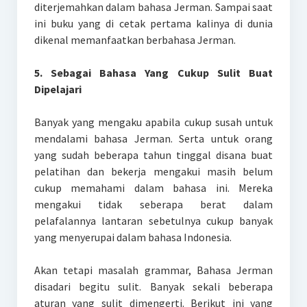
diterjemahkan dalam bahasa Jerman. Sampai saat
ini buku yang di cetak pertama kalinya di dunia
dikenal memanfaatkan berbahasa Jerman.
5. Sebagai Bahasa Yang Cukup Sulit Buat
Dipelajari
Banyak yang mengaku apabila cukup susah untuk
mendalami bahasa Jerman. Serta untuk orang
yang sudah beberapa tahun tinggal disana buat
pelatihan dan bekerja mengakui masih belum
cukup memahami dalam bahasa ini. Mereka
mengakui tidak seberapa berat dalam
pelafalannya lantaran sebetulnya cukup banyak
yang menyerupai dalam bahasa Indonesia.
Akan tetapi masalah grammar, Bahasa Jerman
disadari begitu sulit. Banyak sekali beberapa
aturan yang sulit dimengerti. Berikut ini yang