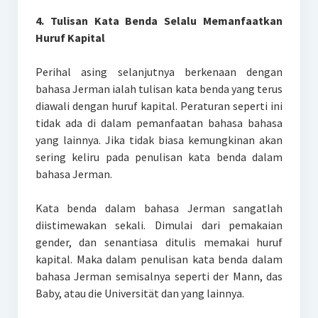
4. Tulisan Kata Benda Selalu Memanfaatkan
Huruf Kapital
Perihal asing selanjutnya berkenaan dengan
bahasa Jerman ialah tulisan kata benda yang terus
diawali dengan huruf kapital. Peraturan seperti ini
tidak ada di dalam pemanfaatan bahasa bahasa
yang lainnya. Jika tidak biasa kemungkinan akan
sering keliru pada penulisan kata benda dalam
bahasa Jerman.
Kata benda dalam bahasa Jerman sangatlah
diistimewakan sekali. Dimulai dari pemakaian
gender, dan senantiasa ditulis memakai huruf
kapital. Maka dalam penulisan kata benda dalam
bahasa Jerman semisalnya seperti der Mann, das
Baby, atau die Universität dan yang lainnya.