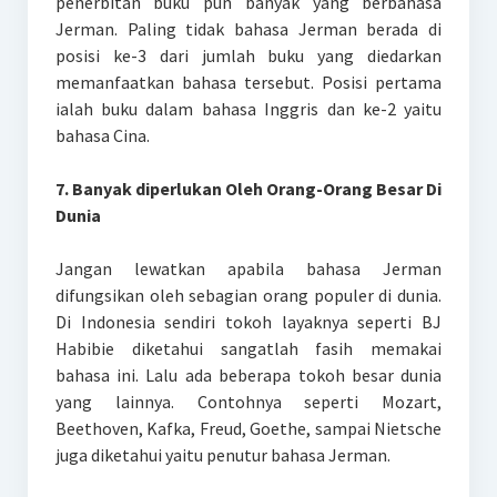
penerbitan buku pun banyak yang berbahasa
Jerman. Paling tidak bahasa Jerman berada di
posisi ke-3 dari jumlah buku yang diedarkan
memanfaatkan bahasa tersebut. Posisi pertama
ialah buku dalam bahasa Inggris dan ke-2 yaitu
bahasa Cina.
7. Banyak diperlukan Oleh Orang-Orang Besar Di
Dunia
Jangan lewatkan apabila bahasa Jerman
difungsikan oleh sebagian orang populer di dunia.
Di Indonesia sendiri tokoh layaknya seperti BJ
Habibie diketahui sangatlah fasih memakai
bahasa ini. Lalu ada beberapa tokoh besar dunia
yang lainnya. Contohnya seperti Mozart,
Beethoven, Kafka, Freud, Goethe, sampai Nietsche
juga diketahui yaitu penutur bahasa Jerman.