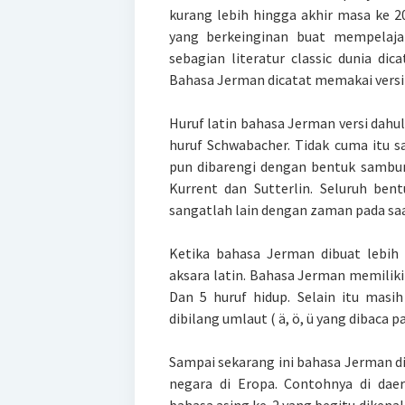
kurang lebih hingga akhir masa ke 2
yang berkeinginan buat mempelajar
sebagian literatur classic dunia di
Bahasa Jerman dicatat memakai versi h
Huruf latin bahasa Jerman versi dahulu
huruf Schwabacher. Tidak cuma itu sa
pun dibarengi dengan bentuk sambu
Kurrent dan Sutterlin. Seluruh ben
sangatlah lain dengan zaman pada saat
Ketika bahasa Jerman dibuat lebih
aksara latin. Bahasa Jerman memiliki
Dan 5 huruf hidup. Selain itu masi
dibilang umlaut ( ä, ö, ü yang dibaca p
Sampai sekarang ini bahasa Jerman d
negara di Eropa. Contohnya di dae
bahasa asing ke-2 yang begitu dikenal