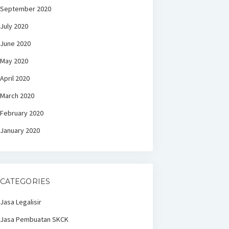
September 2020
July 2020
June 2020
May 2020
April 2020
March 2020
February 2020
January 2020
CATEGORIES
Jasa Legalisir
Jasa Pembuatan SKCK