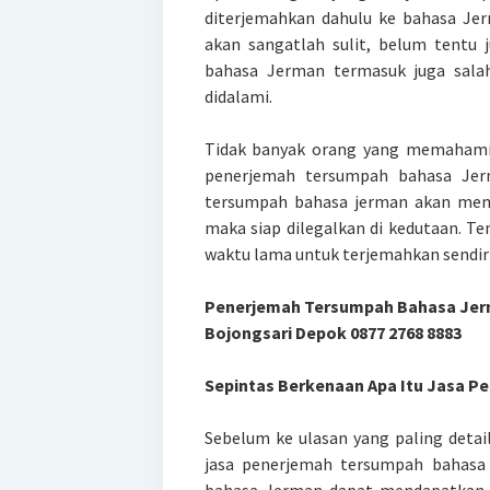
diterjemahkan dahulu ke bahasa Jer
akan sangatlah sulit, belum tentu 
bahasa Jerman termasuk juga salah
didalami.
Tidak banyak orang yang memahami b
penerjemah tersumpah bahasa Jerm
tersumpah bahasa jerman akan me
maka siap dilegalkan di kedutaan. T
waktu lama untuk terjemahkan sendiri
Penerjemah Tersumpah Bahasa Jerm
Bojongsari Depok 0877 2768 8883
Sepintas Berkenaan Apa Itu Jasa 
Sebelum ke ulasan yang paling detai
jasa penerjemah tersumpah bahasa 
bahasa Jerman dapat mendapatkan k