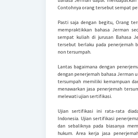
Contohnya orang tersebut sempat pelat
Pasti saja dengan begitu, Orang te
mempraktikkan bahasa Jerman seca
sempat kuliah di jurusan Bahasa Je
tersebut berlaku pada penerjemah 
non tersumpah.
Lantas bagaimana dengan penerjema
dengan penerjemah bahasa Jerman u
tersumpah memiliki kemampuan dan 
menawarkan jasa penerjemah tersum
melewati ujian sertifikasi.
Ujian sertifikasi ini rata-rata di
Indonesia. Ujian sertifikasi penerj
dan sebaliknya pada biasanya me
hukum. Area kerja jasa penerjem