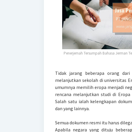
Penerjemah Tersumpah Bahasa Jerman Ter
Tidak jarang beberapa orang dar
melanjutkan sekolah di universitas E
umumnya memilih eropa menjadi nega
rencana melanjutkan studi di Eropa 
Salah satu ialah kelengkapan dokume
dan yang lainnya.
Semua dokumen resmi itu harus dilega
Apabila negara yang dituju bebera