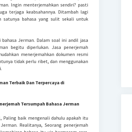
man. Ingin menterjemahkan sendiri? pasti
juga terjaga keabsahannya. Ditambah lagi
 satunya bahasa yang sulit sekali untuk
ahasa Jerman. Dalam soal ini andil jasa
an begitu diperlukan. Jasa penerjemah
mudahkan menerjemahkan dokumen resmi
entunya tidak perlu ribet, dan menggunakan
.
an Terbaik Dan Terpercaya di
Penerjemah Tersumpah Bahasa Jerman
l, Paling baik mengenali dahulu apakah itu
Jerman. Realitanya, Seorang penerjemah
emahiran bahasa itu via bermacam cara.