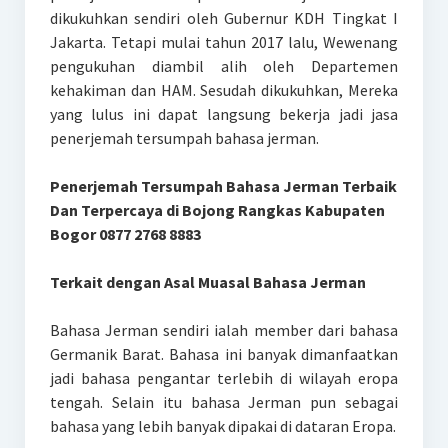
dikukuhkan sendiri oleh Gubernur KDH Tingkat I
Jakarta. Tetapi mulai tahun 2017 lalu, Wewenang
pengukuhan diambil alih oleh Departemen
kehakiman dan HAM. Sesudah dikukuhkan, Mereka
yang lulus ini dapat langsung bekerja jadi jasa
penerjemah tersumpah bahasa jerman.
Penerjemah Tersumpah Bahasa Jerman Terbaik
Dan Terpercaya di Bojong Rangkas Kabupaten
Bogor 0877 2768 8883
Terkait dengan Asal Muasal Bahasa Jerman
Bahasa Jerman sendiri ialah member dari bahasa
Germanik Barat. Bahasa ini banyak dimanfaatkan
jadi bahasa pengantar terlebih di wilayah eropa
tengah. Selain itu bahasa Jerman pun sebagai
bahasa yang lebih banyak dipakai di dataran Eropa.