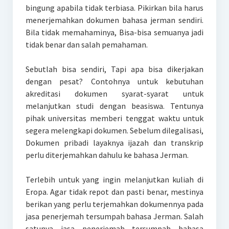
bingung apabila tidak terbiasa. Pikirkan bila harus
menerjemahkan dokumen bahasa jerman sendiri.
Bila tidak memahaminya, Bisa-bisa semuanya jadi
tidak benar dan salah pemahaman.
Sebutlah bisa sendiri, Tapi apa bisa dikerjakan
dengan pesat? Contohnya untuk kebutuhan
akreditasi dokumen syarat-syarat untuk
melanjutkan studi dengan beasiswa. Tentunya
pihak universitas memberi tenggat waktu untuk
segera melengkapi dokumen. Sebelum dilegalisasi,
Dokumen pribadi layaknya ijazah dan transkrip
perlu diterjemahkan dahulu ke bahasa Jerman.
Terlebih untuk yang ingin melanjutkan kuliah di
Eropa. Agar tidak repot dan pasti benar, mestinya
berikan yang perlu terjemahkan dokumennya pada
jasa penerjemah tersumpah bahasa Jerman. Salah
satunya jasa penerjemah tersumpah bahasa