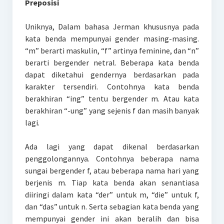
Preposisi
Uniknya, Dalam bahasa Jerman khususnya pada
kata benda mempunyai gender masing-masing.
“m” berarti maskulin, “f” artinya feminine, dan “n”
berarti bergender netral. Beberapa kata benda
dapat diketahui gendernya berdasarkan pada
karakter tersendiri. Contohnya kata benda
berakhiran “ing” tentu bergender m. Atau kata
berakhiran “-ung” yang sejenis f dan masih banyak
lagi.
Ada lagi yang dapat dikenal berdasarkan
penggolongannya. Contohnya beberapa nama
sungai bergender f, atau beberapa nama hari yang
berjenis m. Tiap kata benda akan senantiasa
diiringi dalam kata “der” untuk m, “die” untuk f,
dan “das” untuk n. Serta sebagian kata benda yang
mempunyai gender ini akan beralih dan bisa