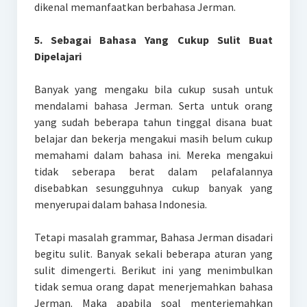
dikenal memanfaatkan berbahasa Jerman.
5. Sebagai Bahasa Yang Cukup Sulit Buat
Dipelajari
Banyak yang mengaku bila cukup susah untuk
mendalami bahasa Jerman. Serta untuk orang
yang sudah beberapa tahun tinggal disana buat
belajar dan bekerja mengakui masih belum cukup
memahami dalam bahasa ini. Mereka mengakui
tidak seberapa berat dalam pelafalannya
disebabkan sesungguhnya cukup banyak yang
menyerupai dalam bahasa Indonesia.
Tetapi masalah grammar, Bahasa Jerman disadari
begitu sulit. Banyak sekali beberapa aturan yang
sulit dimengerti. Berikut ini yang menimbulkan
tidak semua orang dapat menerjemahkan bahasa
Jerman. Maka apabila soal menterjemahkan