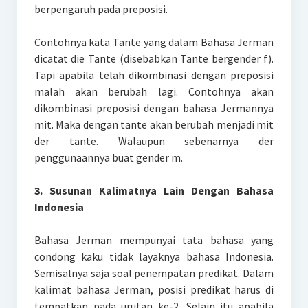
berpengaruh pada preposisi.
Contohnya kata Tante yang dalam Bahasa Jerman
dicatat die Tante (disebabkan Tante bergender f).
Tapi apabila telah dikombinasi dengan preposisi
malah akan berubah lagi. Contohnya akan
dikombinasi preposisi dengan bahasa Jermannya
mit. Maka dengan tante akan berubah menjadi mit
der tante. Walaupun sebenarnya der
penggunaannya buat gender m.
3. Susunan Kalimatnya Lain Dengan Bahasa
Indonesia
Bahasa Jerman mempunyai tata bahasa yang
condong kaku tidak layaknya bahasa Indonesia.
Semisalnya saja soal penempatan predikat. Dalam
kalimat bahasa Jerman, posisi predikat harus di
tempatkan pada urutan ke-2. Selain itu apabila