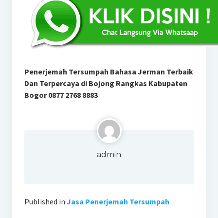
Penerjemah Tersumpah Bahasa Jerman Terbaik
Dan Terpercaya di Bojong Rangkas Kabupaten
Bogor 0877 2768 8883
admin
Published in
Jasa Penerjemah Tersumpah