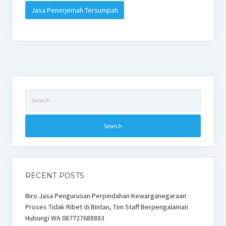
Jasa Penerjemah Tersumpah
Search
for:
RECENT POSTS
Biro Jasa Pengurusan Perpindahan Kewarganegaraan
Proses Tidak Ribet di Bintan, Tim Staff Berpengalaman
Hubungi WA 087727688883