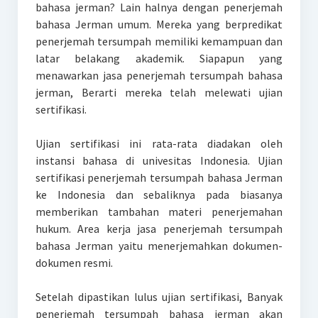
bahasa jerman? Lain halnya dengan penerjemah
bahasa Jerman umum. Mereka yang berpredikat
penerjemah tersumpah memiliki kemampuan dan
latar belakang akademik. Siapapun yang
menawarkan jasa penerjemah tersumpah bahasa
jerman, Berarti mereka telah melewati ujian
sertifikasi.
Ujian sertifikasi ini rata-rata diadakan oleh
instansi bahasa di univesitas Indonesia. Ujian
sertifikasi penerjemah tersumpah bahasa Jerman
ke Indonesia dan sebaliknya pada biasanya
memberikan tambahan materi penerjemahan
hukum. Area kerja jasa penerjemah tersumpah
bahasa Jerman yaitu menerjemahkan dokumen-
dokumen resmi.
Setelah dipastikan lulus ujian sertifikasi, Banyak
penerjemah tersumpah bahasa jerman akan