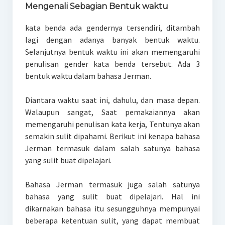
Mengenali Sebagian Bentuk waktu
kata benda ada gendernya tersendiri, ditambah
lagi dengan adanya banyak bentuk waktu.
Selanjutnya bentuk waktu ini akan memengaruhi
penulisan gender kata benda tersebut. Ada 3
bentuk waktu dalam bahasa Jerman.
Diantara waktu saat ini, dahulu, dan masa depan.
Walaupun sangat, Saat pemakaiannya akan
memengaruhi penulisan kata kerja, Tentunya akan
semakin sulit dipahami. Berikut ini kenapa bahasa
Jerman termasuk dalam salah satunya bahasa
yang sulit buat dipelajari.
Bahasa Jerman termasuk juga salah satunya
bahasa yang sulit buat dipelajari. Hal ini
dikarnakan bahasa itu sesungguhnya mempunyai
beberapa ketentuan sulit, yang dapat membuat