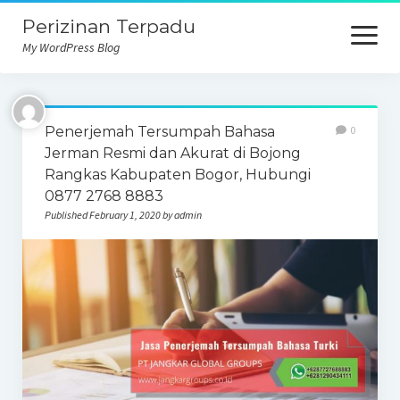
Perizinan Terpadu
open
menu
My WordPress Blog
Penerjemah Tersumpah Bahasa
0
Jerman Resmi dan Akurat di Bojong
Rangkas Kabupaten Bogor, Hubungi
0877 2768 8883
Published February 1, 2020 by admin