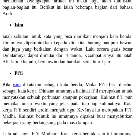
menambah kelengkapan artikel ini maka juga akan dituliskan
bagian-bagian itu. Berikut ini ialah beberapa bagian dari bahasa
Arab :
Isim
Ialah sebutan untuk kata yang bisa diartikan menjadi kata benda.
Umumnya diperuntukkan kepada diri kita, barang maupun hewan
dan juga yang berkaitan dengan waktu. Lalu secara garis besar
Didalamnya dapat dimulai dari 4 tanda. Keempat sinyal itu ialah
Alif lam, khafadh, bertanwin dan harakat, serta huruf jarr.
Fi’il
Bila
isim
dikatakan sebagai kata benda, Maka Fi’il bisa disebut
sebagai kata kerja. Dimana umumnya kalimat fi’il merupakan untuk
menyatakan sebuah perbuatan ataupun pekerjaan. Kalimat fi’il pun
memakai unsur waktu yang jelas pada tiap-tiap kalimatnya. Kata
kerja Fi’il sendiri terdiri menjadi tiga. Ke-3nya itu merupakan Fi’il
Madhi, Kalimat bentuk ini umumnya dipakai buat menyebutkan
pekerjaan yang berlangsung pada masa lampau.
Lalu ada juga Fi’il Mudhari, Kata kerja bentuk satu ini umumnya