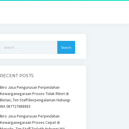
Search
for:
RECENT POSTS
Biro Jasa Pengurusan Perpindahan
Kewarganegaraan Proses Tidak Ribet di
Bintan, Tim Staff Berpengalaman Hubungi
WA 087727688883
Biro Jasa Pengurusan Perpindahan
Kewarganegaraan Proses Cepat di
Manado, Tim Staff Terlatih Hubungi WA