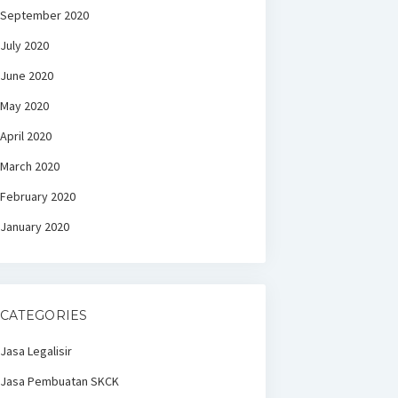
September 2020
July 2020
June 2020
May 2020
April 2020
March 2020
February 2020
January 2020
CATEGORIES
Jasa Legalisir
Jasa Pembuatan SKCK