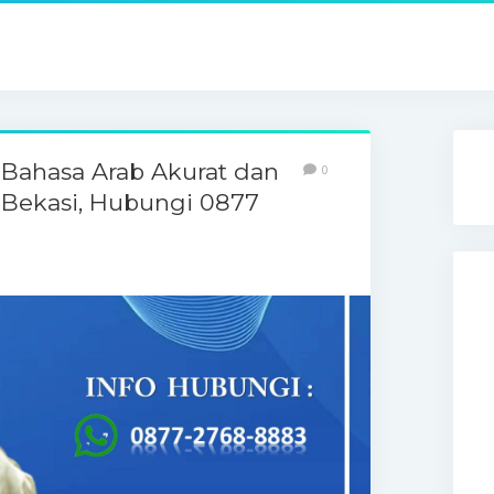
Bahasa Arab Akurat dan
0
i Bekasi, Hubungi 0877