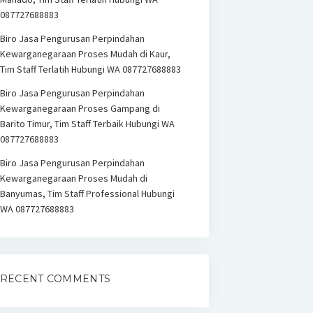
087727688883
Biro Jasa Pengurusan Perpindahan
Kewarganegaraan Proses Mudah di Kaur,
Tim Staff Terlatih Hubungi WA 087727688883
Biro Jasa Pengurusan Perpindahan
Kewarganegaraan Proses Gampang di
Barito Timur, Tim Staff Terbaik Hubungi WA
087727688883
Biro Jasa Pengurusan Perpindahan
Kewarganegaraan Proses Mudah di
Banyumas, Tim Staff Professional Hubungi
WA 087727688883
RECENT COMMENTS