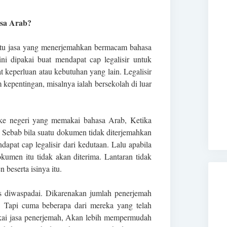
sa Arab?
tu jasa yang menerjemahkan bermacam bahasa
i dipakai buat mendapat cap legalisir untuk
 keperluan atau kebutuhan yang lain. Legalisir
kepentingan, misalnya ialah bersekolah di luar
 ke negeri yang memakai bahasa Arab, Ketika
 Sebab bila suatu dokumen tidak diterjemahkan
pat cap legalisir dari kedutaan. Lalu apabila
kumen itu tidak akan diterima. Lantaran tidak
beserta isinya itu.
us diwaspadai. Dikarenakan jumlah penerjemah
. Tapi cuma beberapa dari mereka yang telah
kai jasa penerjemah, Akan lebih mempermudah