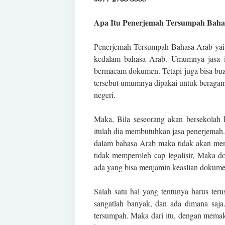
Apa Itu Penerjemah Tersumpah Baha
Penerjemah Tersumpah Bahasa Arab yai
kedalam bahasa Arab. Umumnya jasa in
bermacam dokumen. Tetapi juga bisa buat
tersebut umumnya dipakai untuk beragam 
negeri.
Maka, Bila seseorang akan bersekolah
itulah dia membutuhkan jasa penerjemah.
dalam bahasa Arab maka tidak akan menda
tidak memperoleh cap legalisir, Maka do
ada yang bisa menjamin keaslian dokumen 
Salah satu hal yang tentunya harus ter
sangatlah banyak, dan ada dimana saja
tersumpah. Maka dari itu, dengan mema