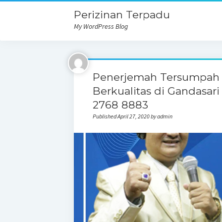
Perizinan Terpadu
My WordPress Blog
Penerjemah Tersumpah 
Berkualitas di Gandasar
2768 8883
Published April 27, 2020 by admin