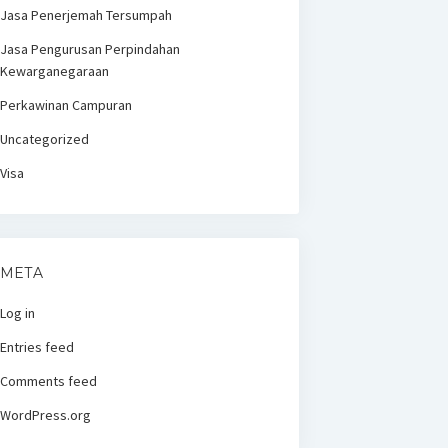
Jasa Penerjemah Tersumpah
Jasa Pengurusan Perpindahan
Kewarganegaraan
Perkawinan Campuran
Uncategorized
Visa
META
Log in
Entries feed
Comments feed
WordPress.org