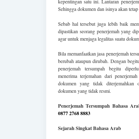
kepentingan satu ini. Lantaran penerjem
Sehingga dokumen dan isinya akan tetap
Sebab hal tersebut juga lebih baik me
dipastikan seorang penerjemah yang dip
agar untuk menjaga legalitas suatu doku
Bila memanfaatkan jasa penerjemah ters
berubah ataupun dirubah. Dengan begit
penerjemah tersumpah begitu diper
menerima terjemahan dari penerjemah
dokumen yang tidak diterjemahkan 
dokumen yang tidak resmi.
Penerjemah Tersumpah Bahasa Arab
0877 2768 8883
Sejarah Singkat Bahasa Arab