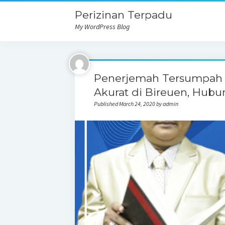
Perizinan Terpadu
My WordPress Blog
Penerjemah Tersumpah 
Akurat di Bireuen, Hub
Published March 24, 2020 by admin