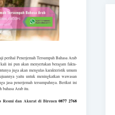
gkaji perihal Penerjemah Tersumpah Bahasa Arab
 kali ini pun akan menyertakan beragam fakta-
ntunya juga akan mengulas karakteristik umum
Tujuannya yaitu untuk meningkatkan wawasan
uga jasa penerjemah tersumpahnya. Berikut ini
h bahasa Arab itu.
 Resmi dan Akurat di Bireuen
0877 2768