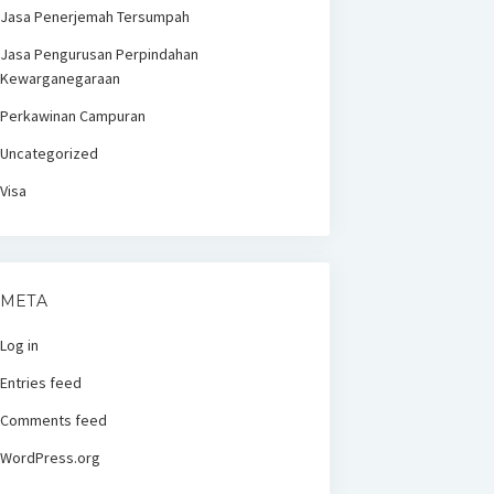
Jasa Penerjemah Tersumpah
Jasa Pengurusan Perpindahan
Kewarganegaraan
Perkawinan Campuran
Uncategorized
Visa
META
Log in
Entries feed
Comments feed
WordPress.org