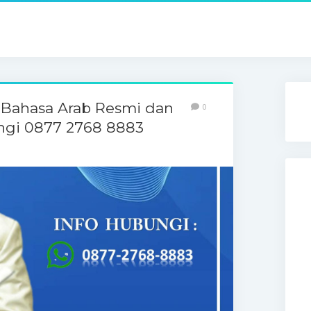
Bahasa Arab Resmi dan
0
ungi 0877 2768 8883