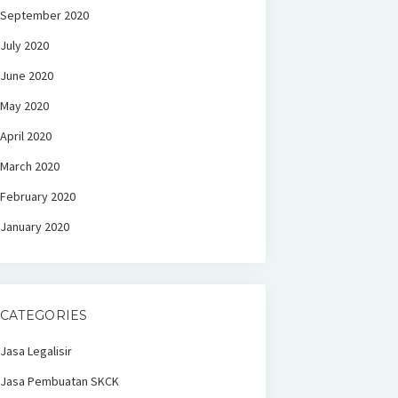
September 2020
July 2020
June 2020
May 2020
April 2020
March 2020
February 2020
January 2020
CATEGORIES
Jasa Legalisir
Jasa Pembuatan SKCK