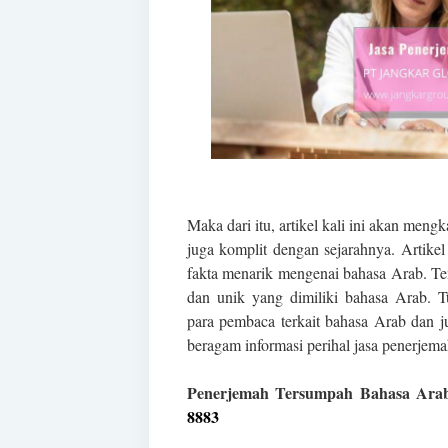
Maka dari itu, artikel kali ini akan men
juga komplit dengan sejarahnya. Artikel
fakta menarik mengenai bahasa Arab. Te
dan unik yang dimiliki bahasa Arab. 
para pembaca terkait bahasa Arab dan j
beragam informasi perihal jasa penerjema
Penerjemah Tersumpah Bahasa Arab
8883