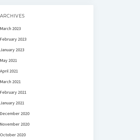
ARCHIVES
March 2023
February 2023
January 2023
May 2021
April 2021
March 2021
February 2021
January 2021
December 2020
November 2020
October 2020