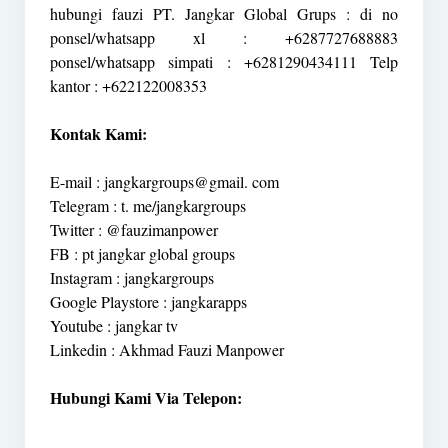
hubungi fauzi PT. Jangkar Global Grups : di no
ponsel/whatsapp xl : +6287727688883
ponsel/whatsapp simpati : +6281290434111 Telp
kantor : +622122008353
Kontak Kami:
E-mail : jangkargroups@gmail. com
Telegram : t. me/jangkargroups
Twitter : @fauzimanpower
FB : pt jangkar global groups
Instagram : jangkargroups
Google Playstore : jangkarapps
Youtube : jangkar tv
Linkedin : Akhmad Fauzi Manpower
Hubungi Kami Via Telepon: