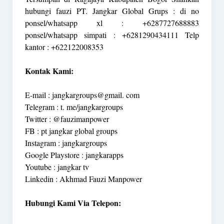
hubungi fauzi PT. Jangkar Global Grups : di no
ponsel/whatsapp xl : +6287727688883
ponsel/whatsapp simpati : +6281290434111 Telp
kantor : +622122008353
Kontak Kami:
E-mail : jangkargroups@gmail. com
Telegram : t. me/jangkargroups
Twitter : @fauzimanpower
FB : pt jangkar global groups
Instagram : jangkargroups
Google Playstore : jangkarapps
Youtube : jangkar tv
Linkedin : Akhmad Fauzi Manpower
Hubungi Kami Via Telepon: