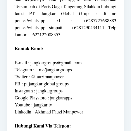
Tersumpah di Poris Gaga Tangerang Silahkan hubungi
fauzi PT. Jangkar Global Grups : di no
ponsel/whatsapp xl : +6287727688883
ponsel/whatsapp simpati : +6281290434111 Telp
kantor : +622122008353
Kontak Kami:
E-mail : jangkargroups@gmail. com
Telegram : t. me/jangkargroups
Twitter : @fauzimanpower
FB : pt jangkar global groups
Instagram : jangkargroups
Google Playstore : jangkarapps
Youtube : jangkar tv
Linkedin : Akhmad Fauzi Manpower
Hubungi Kami Via Telepon: