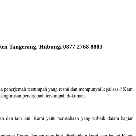
paten Tangerang, Hubungi 0877 2768 8883
sa penerjemah tersumpah yang resmi dan mempunyai legalisasi? Kami
k pengurusan penerjemah tersumpah dokumen.
n dan lain-lain. Kami yaitu perusahaan yang terbaik dalam bagian
tingan Kamu. Jangan ragu lagi, disebabkan kami siap layani Kamu