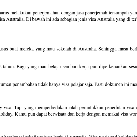
l harus melakukan penerjemahan dengan jasa penerjemah tersumpah yang
 Australia. Di bawah ini ada sebagian jenis visa Australia yang di terb
r khusus buat mereka yang mau sekolah di Australia. Sehingga masa ber
6 tahun. Bagi yang mau belajar sembari kerja pun diperkenankan se
n penambahan tidak hanya visa pelajar saja. Pasti dokumen ini mesti
y visa. Tapi yang memperbedakan ialah peruntukkan penerbitan visa u
d holiday. Kamu pun dapat berwisata dan kerja dengan memakai visa wor
au berekreasi sekaligus juga kerja di Australia. Visa work and holiday 