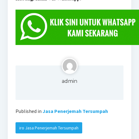
admin
Published in
Jasa Penerjemah Tersumpah
iro Jasa Penerjemah Tersumpah